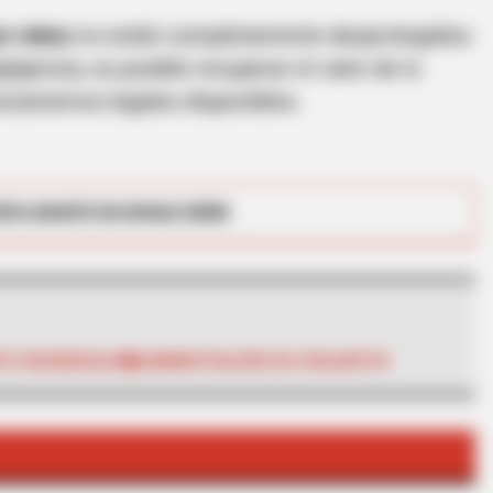
or robos
no están completamente desprotegidos:
igencia, es posible recuperar el valor de lo
ecanismos legales disponibles.
INSTANTHUB
RTA BOGOTÁ EN GOOGLE NEWS
 Down Before You See
Melania Trump Moments 
Camera
TO RESIDENCIAL
ADMINISTRACIÓN EN CONJUNTOS