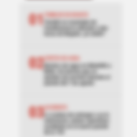
01
TEMBLOR EN BOGOTÁ
Tembló en municipio de
Cundinamarca ubicado a dos
horas de Bogotá: ¿lo sintió?
02
CORTES DE AGUA
Noches sin agua en Medellín y
Bello: los barrios que se
quedan sin servicio durante el
puente del 7 de agosto
03
ACCIDENTE
Lo acaban de entregar y ya lo
estrenaron: primer aparatoso
accidente en el nuevo puente
de la 153