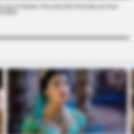
s que le interesan. Para estar bien informado, por favor,
de Alerta.
GAMES WAKA
HABE
dn't
Tragedy Of Paul McCartney, 83. He
Rem
Has Been Confirmed To Be...!
Sit
BUZZ DAY