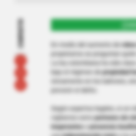
COMPARTIR
UNI
En medio del aumento de
robo
propietarios se preguntan quién
La ley colombiana ha sido clara
bajo el régimen de
propiedad ho
únicamente en los ladrones, si
prevenir el delito.
Según expertos legales, si un r
vigilancia como
portones sin c
inoperantes
o
presencia insufi
una
indemnización total
a los r