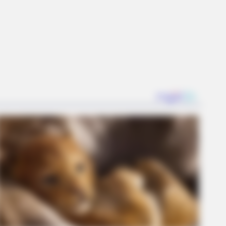
RION
ember Honey Boo Boo? Better To
 Down Before You See Her Now