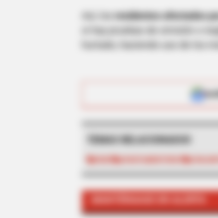
Así, los
residentes afectados p
si hay pruebas de omisión o negl
hurtado, haciendo uso de los m
BUZZ DAY
ALE
Remember Albert? You Better Sit
Him Today
TEMAS RELACIONADOS
ROBO
APARTAMENTEROS
CONJUN
MANTÉNGASE EN ALERTA