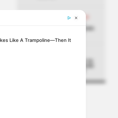
04
ABELARDO DE LA ESPRIELLA
Don Luis, el vendedor de
panela, estuvo en la posesión
del presidente Abelardo
kes Like A Trampoline—Then It
05
ALTAS TEMPERATURAS
El Tolima se está asando: los
municipios que han superado
los 40 °C de temperatura