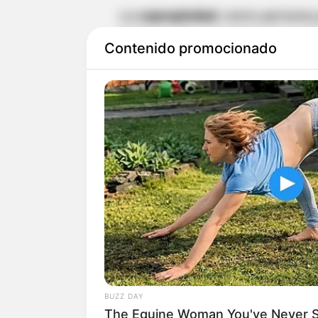
La
copropiedad
, como persona j
mínimas de seguridad. Si se d
Contenido promocionado
responsabilidad de vigilancia, 
económico causado. Lo mismo 
como representante legal y pue
actuó con negligencia o no su
seguridad.
Por otro lado, la
empresa de seg
conjunto también puede tener r
prestó sus servicios con la deb
incurrió en fallas evidentes.
BUZZ DAY
Le puede interesar:
Multa de $7
The Equine Woman You've Never 