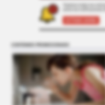
Tenemos todas las noticia
active las notificaciones 
RADAR MEDIA
The Truth About Archie They Coul
ACTIVAR AHORA
Hide Any Longer
HABERION