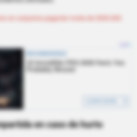
en en conjuntos pagarían multa de $300.000:
partida en caso de hurto