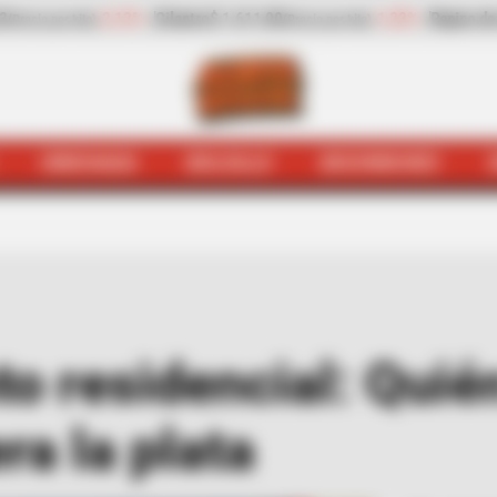
23%
Pepino de rellenar
$ 2.423,00
-25,17%
Zanahoria
$ 1.98
(Precio por kilo)
HINCHADA
BOLSILLO
BOCHINCHES
udiciales
Robo en conjunto residencial: Quién responde 
o residencial: Quié
a la plata