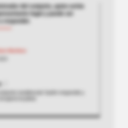
istrador del conjunto, quien actúa
resentante legal y puede ser
a responder.
hiam Martínez
2025
y
onjunto residencial: Quién responde y
ecupera la plata