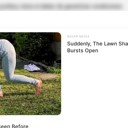
urídica, tiene el deber de garantizar condiciones
emuestra que hubo omisión en su
podría ser legalmente responsable por el perjuicio
aplica al
administrador
del conjunto, quien actúa
RADAR MEDIA
de ser llamado a responder si se prueba que
Suddenly, The Lawn Sha
pervisó adecuadamente a los encargados de
Bursts Open
uridad privada
contratada para custodiar el
esponsabilidad directa, especialmente si no
ida diligencia o si alguno de sus empleados
59.200 a padres por esta regla en conjuntos:
Seen Before