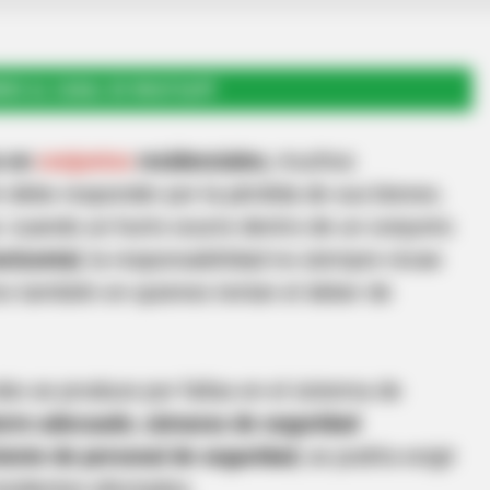
RSE AL CANAL DE WHATSAPP
s en
conjuntos
residenciales
, muchos
 debe responder por la pérdida de sus bienes.
: cuando un hurto ocurre dentro de un conjunto
rizontal
, la responsabilidad no siempre recae
no también en quienes tenían el deber de
obo se produce por fallas en el sistema de
ierre adecuado
,
cámaras de seguridad
ciente de personal de seguridad
, se podría exigir
esidentes afectados.