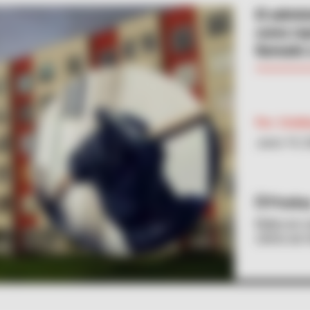
El admin
como rep
llamado 
Por:
Crist
Junio 19, 
Pixaba
Robo en c
cómo se r