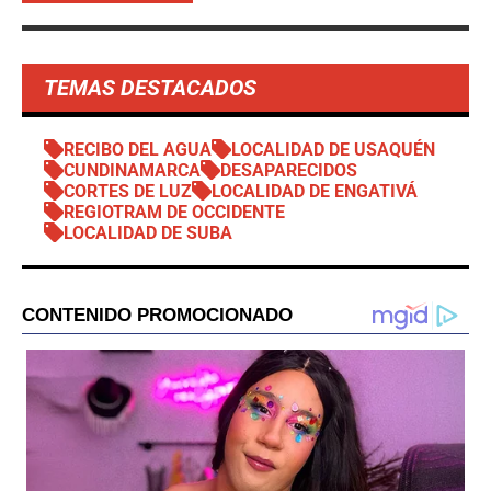
TEMAS DESTACADOS
RECIBO DEL AGUA
LOCALIDAD DE USAQUÉN
CUNDINAMARCA
DESAPARECIDOS
CORTES DE LUZ
LOCALIDAD DE ENGATIVÁ
REGIOTRAM DE OCCIDENTE
LOCALIDAD DE SUBA