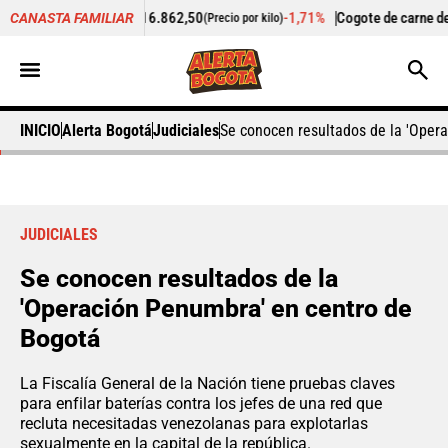
ollo
$ 16.862,50
-1,71%
Cogote de carne de res
$ 24.958,33
CANASTA FAMILIAR
(Precio por kilo)
(
INICIO
Alerta Bogotá
Judiciales
Se conocen resultados de la 'Oper
JUDICIALES
Se conocen resultados de la
'Operación Penumbra' en centro de
Bogotá
La Fiscalía General de la Nación tiene pruebas claves
para enfilar baterías contra los jefes de una red que
recluta necesitadas venezolanas para explotarlas
sexualmente en la capital de la república.