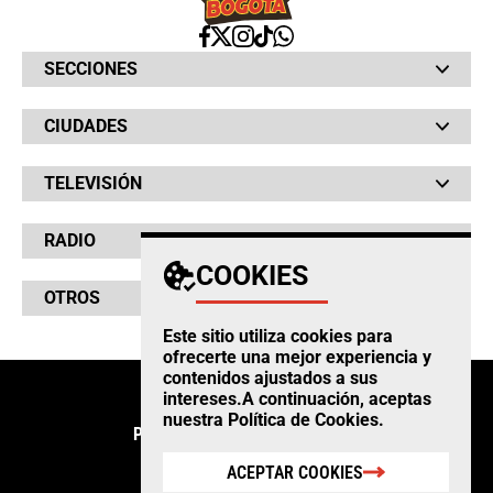
SECCIONES
Bochinches
CIUDADES
Bolsillo
Hinchada
Barranquilla
Judiciales
TELEVISIÓN
Bogotá
Quejódromo
Bucaramanga
Qué Susto
Canal RCN
Cartagena
Servicios
RADIO
NTN24
Cúcuta
Taxiviris
RCN Comerciales
Neiva
COOKIES
Vivir Sabroso
RCN Radio
RCN Novelas
Paisa
OTROS
La Fm
Noticias RCN
Tolima
Deportes RCN
Este sitio utiliza cookies para
Fides
La Mega
ofrecerte una mejor experiencia y
La República
Radio 1
contenidos ajustados a sus
RCN Social
El Sol
Política de Privacidad
intereses.A continuación, aceptas
SuperLike
La FM Plus
Atención al Oyente
nuestra
Política de Cookies
.
Protección de Datos Personales
Política de Cookies
ACEPTAR COOKIES
Ley 1712 de 2014