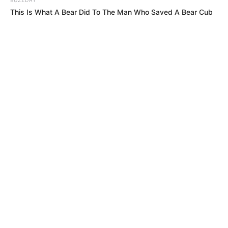
This Is What A Bear Did To The Man Who Saved A Bear Cub
02
MASCOTAS EN BOGOTÁ
Vecina reclamó por desechos de mascotas y
dueñas sacaron las garras: terminó golpeada
en Bogotá
03
ADULTOS MAYORES
Atención Colombia Mayor: alistan gran cambio
que acabaría con filas en cobros
04
INSTITUTO DE DESARROLLO URBANO
IDU entrega puente de la 153 con gimnasio: el
regalo de cumpleaños a Bogotá que triplica
capacidad