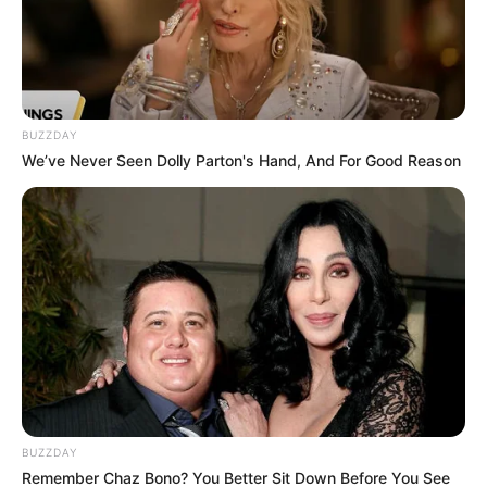
ALERTA BOGOTÁ EN GOOGLE NEWS
MANTÉNGASE EN ALERTA
BUZZDAY
Tenemos todas las noticias que le
We’ve Never Seen Dolly Parton's Hand, And For Good Reason
interesan. Para estar bien informado, por
favor, active las notificaciones de Alerta.
ACTIVAR AHORA
TEMAS DESTACADOS
RECIBO DEL AGUA
LOCALIDAD DE USAQUÉN
BUZZDAY
CUNDINAMARCA
DESAPARECIDOS
Remember Chaz Bono? You Better Sit Down Before You See
CORTES DE LUZ
LOCALIDAD DE ENGATIVÁ