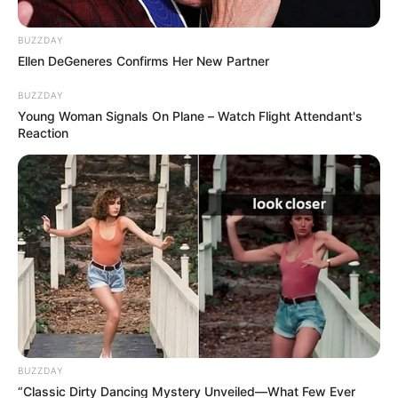
BUZZDAY
Ellen DeGeneres Confirms Her New Partner
BUZZDAY
Young Woman Signals On Plane – Watch Flight Attendant's
Reaction
Archivo RCN
Sicario en Tunjuelito le quitó la vida a plena luz del día y
Diciembre 3, 2018
BUZZDAY
“Classic Dirty Dancing Mystery Unveiled—What Few Ever