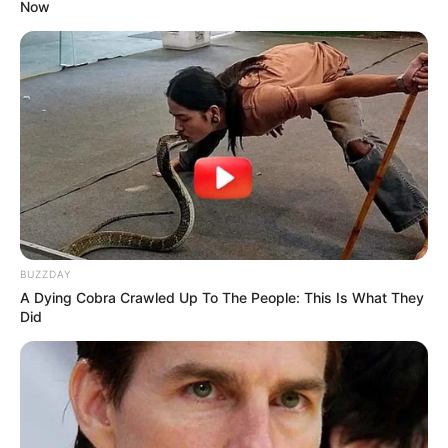
Now
MÁS DE JUDICIALES
BUZZDAY
A Dying Cobra Crawled Up To The People: This Is What They
Did
CÁMARAS DE SEGURIDAD
Norte de Santander se blinda para el 7