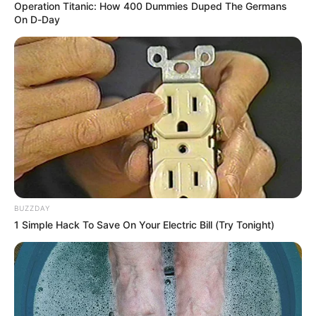
Operation Titanic: How 400 Dummies Duped The Germans
INSEGURIDAD
TENJO
CUNDINAMARCA
On D-Day
MANTÉNGASE EN ALERTA
Tenemos todas las noticias que le
interesan. Para estar bien informado, por
favor, active las notificaciones de Alerta.
ACTIVAR AHORA
BUZZDAY
1 Simple Hack To Save On Your Electric Bill (Try Tonight)
TEMAS DESTACADOS
RECIBO DEL AGUA
LOCALIDAD DE USAQUÉN
CUNDINAMARCA
DESAPARECIDOS