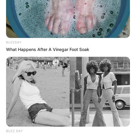
CORTES DE LUZ
LOCALIDAD DE ENGATIVÁ
REGIOTRAM DE OCCIDENTE
LOCALIDAD DE SUBA
BUZZDAY
What Happens After A Vinegar Foot Soak
BUZZ DAY