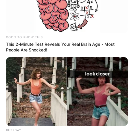
en el departamento por sus resultados operativos.
Para fortalecer esta articulación, Tenjo busca ampliar el
sistema de
monitoreo con cámaras de seguridad de alta
definición y largo alcance
que permitan ampliar la
cobertura en zonas urbanas y rurales.
GOOD TO KNOW THIS
This 2-Minute Test Reveals Your Real Brain Age - Most
People Are Shocked!
BUZZDAY