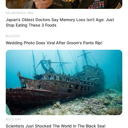
NEUROMIND PRO
Japan's Oldest Doctors Say Memory Loss Isn't Age: Just
Stop Eating These 3 Foods
BUZZDAY
Wedding Photo Goes Viral After Groom's Pants Rip!
Alcaldía de Tenjo
Por:
Juan Manuel Vargas Ovalle
Septiembre 2, 2021
BUZZ DAY
Scientists Just Shocked The World In The Black Sea!
COMPARTIR