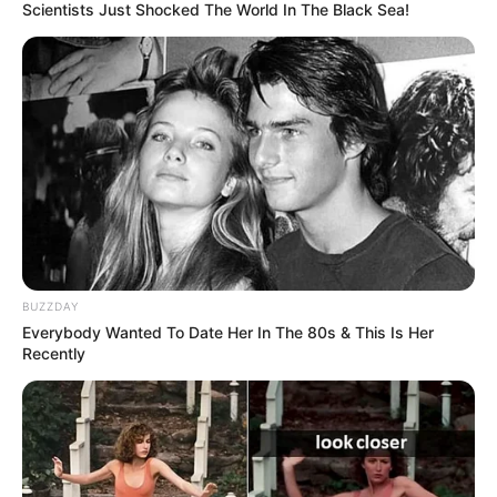
Scientists Just Shocked The World In The Black Sea!
Tenemos todas las noticias que le
interesan. Para estar bien informado, por
favor, active las notificaciones de Alerta.
ACTIVAR AHORA
TEMAS DESTACADOS
BUZZDAY
Everybody Wanted To Date Her In The 80s & This Is Her
RECIBO DEL AGUA
LOCALIDAD DE USAQUÉN
Recently
CUNDINAMARCA
DESAPARECIDOS
CORTES DE LUZ
LOCALIDAD DE ENGATIVÁ
REGIOTRAM DE OCCIDENTE
LOCALIDAD DE SUBA