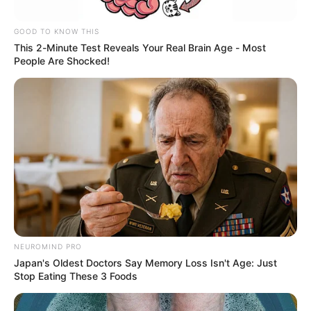
GOOD TO KNOW THIS
This 2-Minute Test Reveals Your Real Brain Age - Most
People Are Shocked!
Cortesía
Tiroteo en el parque de la 93
Por:
Cristhiam Martínez
NEUROMIND PRO
Febrero 21, 2024
Japan's Oldest Doctors Say Memory Loss Isn't Age: Just
Stop Eating These 3 Foods