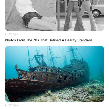
ciudadanía clama por medidas más contundentes para
garantizar la seguridad y protección de todos los
ciudadanos.
BUZZ DAY
Photos From The 70s That Defined A Beauty Standard
COMPARTIR
ALERTA BOGOTÁ EN GOOGLE NEWS
TEMAS RELACIONADOS
SICARIOS
INSEGURIDAD EN BOGOTÁ
PARQUE DE LA 93
BUZZ DAY
MANTÉNGASE EN ALERTA