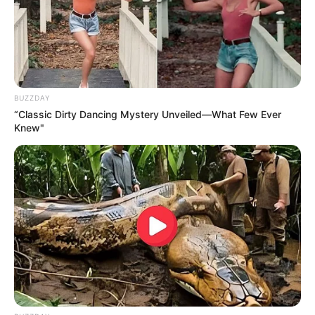
BUZZDAY
“Classic Dirty Dancing Mystery Unveiled—What Few Ever
Knew"