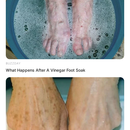
COMPARTIR
UNIRSE AL CANAL DE WHATSAPP
La escalada de inseguridad en Bogotá ha alcanzado
niveles alarmantes, y el miércoles 21 de febrero,
un acto
sicarial estremeció a los ciudadanos en el reconocido
parque de la 93
. En un hecho que dejó consternada a la
comunidad,
Hernán Roberto Franco Charry, hermano del
BUZZDAY
exdirector de la DIAN Óscar Franco Charry, fue la
What Happens After A Vinegar Foot Soak
víctima fatal
de un ataque a sangre fría.
Según testigos presenciales, Hernán Charry se dirigía a su
oficina cuando fue abordado por dos individuos de
manera repentina y sin mediar palabra. En cuestión de
segundos, los agresores desencadenaron una ráfaga de
disparos a corta distancia, dejando al empresario
gravemente herido
Le puede interesar:
Temor en popular barrio de Bogotá: