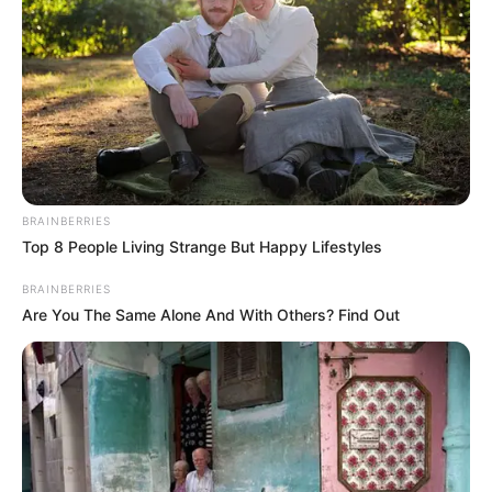
La Tarjeta es entregada de manera inmediata una
vez finaliza el trámite, está es personalizada con
nombre, documento de identificación y número de
sistematización.
Para mayor información consulte el
portafolio de
beneficios de Pasaporte Vital.
En caso de pérdida de la Tarjeta, se debe presentar
el respectivo
denuncio ante la autoridad
competente para la expedición de un nuevo
BRAINBERRIES
documento.
Top 8 People Living Strange But Happy Lifestyles
BRAINBERRIES
Are You The Same Alone And With Others? Find Out