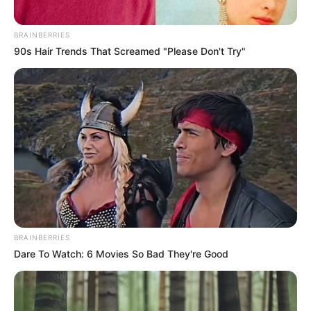
COMPARTIR
BRAINBERRIES
90s Hair Trends That Screamed "Please Don't Try"
UNIRSE AL CANAL DE WHATSAPP
Pensionarse es una etapa de la vida en la que las
personas pueden dedicarse a descansar
y a realizar
actividades en las que puedan ocupar su tiempo, disfrutar
y sentirse en bienestar.
En este nuevo ciclo ya no existen los horarios,
ni el estrés
laboral,
sin embargo pueden llegar algunos sentimientos
de angustia e incertidumbre ya que las personas se
cuestionarán sobre que hacer con su tiempo.
BRAINBERRIES
De su interés:
Así puede consultar las semanas que ha
Dare To Watch: 6 Movies So Bad They're Good
cotizado para pensionarse