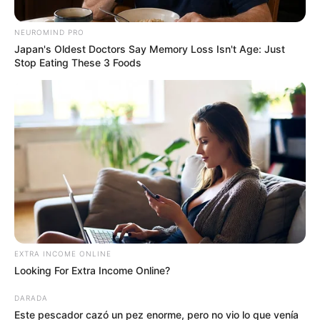
NEUROMIND PRO
Japan's Oldest Doctors Say Memory Loss Isn't Age: Just
Stop Eating These 3 Foods
Alcaldía de Bogotá
Deportistas reciben sorpresa: entrenar en los parques
será increíble
Por:
Gustavo Gómez Martínez
EXTRA INCOME ONLINE
Looking For Extra Income Online?
Octubre 25, 2024
DARADA
Este pescador cazó un pez enorme, pero no vio lo que venía