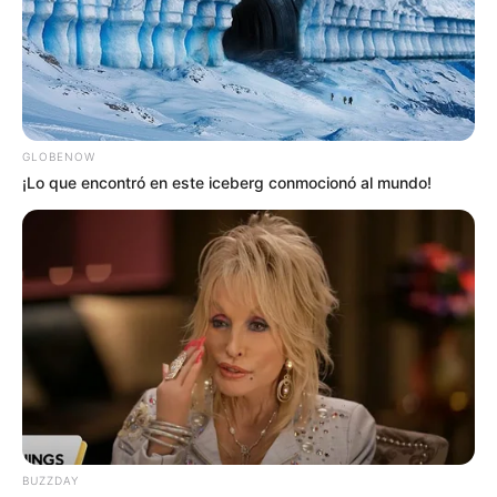
Teusaquillo
Simón Bolívar - Sector Virgilio Barco.
Simón Bolívar - Sector Central.
GLOBENOW
Campincito.
¡Lo que encontró en este iceberg conmocionó al mundo!
Estadio El Campín - Campincito, CEAD.
Localidad de Los Mártires
Eduardo Santos.
Calle 26 El Renacimiento – Parque.
Cementerio Distrital Central.
Antonio Nariño
Villa Mayor Cementerio Distrital Del Sur.
La Fragua.
Localidad de Puente Aranda
Ciudad Montes.
BUZZDAY