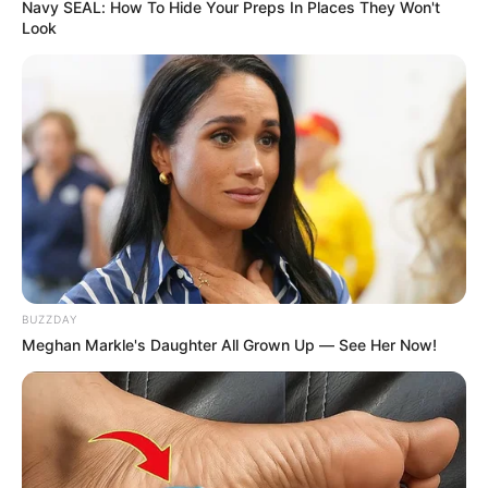
Navy SEAL: How To Hide Your Preps In Places They Won't
Look
ALERTA BOGOTÁ EN GOOGLE NEWS
TEMAS RELACIONADOS
CORTES DE AGUA
CORTES DE AGUA EN BOGOTÁ
RACIONAMIENTO DE AGUA EN BOGOTÁ
PARQUE SIMÓN BOLÍVAR
PARQUE SIMÓN BOLÍVAR
MANTÉNGASE EN ALERTA
BUZZDAY
Meghan Markle's Daughter All Grown Up — See Her Now!
Tenemos todas las noticias que le
interesan. Para estar bien informado, por
favor, active las notificaciones de Alerta.