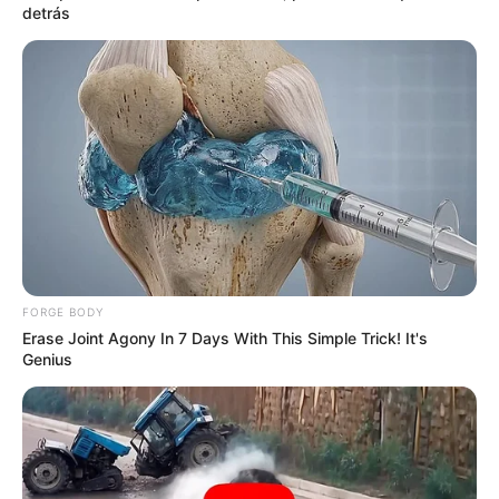
detrás
COMPARTIR
UNIRSE AL CANAL DE WHATSAPP
Bogotá empieza este sábado un nuevo ciclo de
racionamiento de agua, con el turno 1, lo que implica
cortes del servicio en algunos barrios de las localidades
de
Antonio Nariño, Barrios Unidos, Chapinero, Los
Mártires, Puente Aranda, Rafael Uribe Uribe, Santa Fe,
Teusaquillo, Tunjuelito y Usaquén
. La zona afectada
incluye gran parte del
Parque Metropolitano Simón
FORGE BODY
Bolívar.
Erase Joint Agony In 7 Days With This Simple Trick! It's
Genius
Más noticias de Bogotá:
Se les hizo el 'milagrito': Galán
lanza nuevos subsidios para ayudar a pagar la casa
El
Parque Metropolitano Simón Bolívar
es el complejo
deportivo más importante de Bogotá, pues incluye
escenarios deportivos y recreativos en tres localidades de