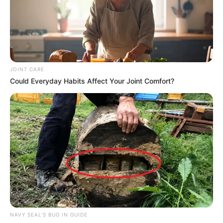
funcionamiento durante los cortes".
Pero "no todo son penas" para los deportistas. El cierre
del
Parque Central Simón Bolívar
, así como de los otros
escenarios, dura solo 24 horas, es decir, volverá a abrir el
domingo 27 de octubre a las 8:00 a.m.
JOINT CARE
Could Everyday Habits Affect Your Joint Comfort?
Zonas de Bogotá con racionamiento
de agua el 26 de octubre de 2024
Entre calle 116 y calle 85, entre carrera 2 y carrera
45.
Entre calle 85 y calle 53, entre carrera 7 y carrera 45.
Entre calle 85 y calle 26, entre avenida Caracas
(carrera 14) y carrera 68.
Entre calle 26 y calle 44 sur, entre carrera 6 y carrera
68.
NAVY SEAL'S BUG IN GUIDE
COMPARTIR