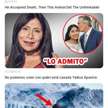
BUZZDAY
He Accepted Death, Then This Animal Did The Unthinkable!
Así las cosas, estos son los parques que estarán sin agua
a este sábado 26 de octubre:
Barrios Unidos
Alcázares.
GLOBENOW
Gimnasio Distrital Del Norte.
No podemos creer con quién está casada Yalitza Aparicio
Simón Bolívar - Sector Parque Deportivo El Salitre.
Simón Bolívar - Sector Parque de los Novios.
Simón Bolívar - Sector Complejo Acuático.
Simón Bolívar - Sector Plaza de Artesanos.
Simón Bolívar - Sector Palacio de los Deportes.
Simón Bolívar - Sector Ciudad de los Niños.