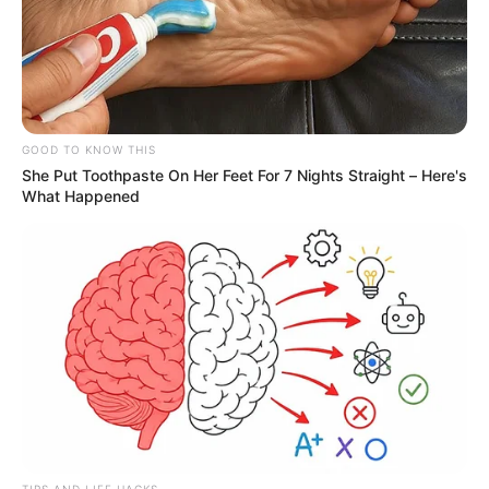
ACTIVAR AHORA
TEMAS DESTACADOS
GOOD TO KNOW THIS
RECIBO DEL AGUA
LOCALIDAD DE USAQUÉN
She Put Toothpaste On Her Feet For 7 Nights Straight – Here's
CUNDINAMARCA
DESAPARECIDOS
What Happened
CORTES DE LUZ
LOCALIDAD DE ENGATIVÁ
REGIOTRAM DE OCCIDENTE
LOCALIDAD DE SUBA
TIPS AND LIFE HACKS