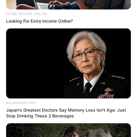
EXTRA INCOME ONLINE
Looking For Extra Income Online?
Colprensa
Conmoción en el centro de Bogotá en la torre Bacatá
Por:
J. Adriana Pardo
NEUROMIND PRO
Japan's Greatest Doctors Say Memory Loss Isn't Age: Just
Junio 12, 2025
Stop Drinking These 3 Beverages