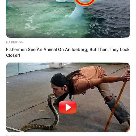
Este
incidente se convierte en una noticia en desarrollo,
por lo que se espera un pronunciamiento oficial más
detallado
por parte de las entidades encargadas en las
próximas horas.
COMPARTIR
HABERION
Fishermen See An Animal On An Iceberg, But Then They Look
Closer!
ALERTA BOGOTÁ EN GOOGLE NEWS
TEMAS RELACIONADOS
CENTRO DE BOGOTÁ
EMERGENCIA
MANTÉNGASE EN ALERTA