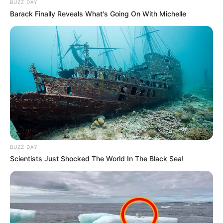
BUZZ DAY
correspondiente.
Barack Finally Reveals What's Going On With Michelle
Ver también:
Rompe el silencio y da la cara: mujer
señalada en atentado a Miguel Uribe
¿Quién fue a persona que cayó de la
torre Bacatá en Bogotá?
Hasta el momento,
no se ha revelado la identidad de la
persona fallecida
, a la espera de que se realicen las
diligencias forenses necesarias y se notifique a los
familiares. La Secretaría de Salud y la Policía Judicial
BUZZ DAY
continúan con el análisis del caso.
Scientists Just Shocked The World In The Black Sea!
Las
autoridades reiteraron el llamado a la prudencia en
el manejo de la información
, en tanto avanza la
investigación que permita esclarecer los hechos ocurridos
esta mañana.