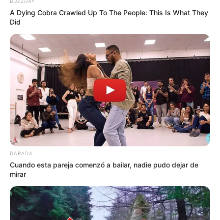
BUZZDAY
Tenemos todas las noticias que le
A Dying Cobra Crawled Up To The People: This Is What They
interesan. Para estar bien informado, por
Did
favor, active las notificaciones de Alerta.
ACTIVAR AHORA
TEMAS DESTACADOS
RECIBO DEL AGUA
LOCALIDAD DE USAQUÉN
CUNDINAMARCA
DESAPARECIDOS
CORTES DE LUZ
LOCALIDAD DE ENGATIVÁ
DARADA
REGIOTRAM DE OCCIDENTE
Cuando esta pareja comenzó a bailar, nadie pudo dejar de
LOCALIDAD DE SUBA
mirar