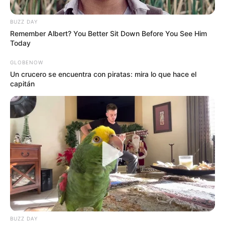
Ver también:
Hombre murió tras ataque sicarial en San
Mateo, Soacha: comunidad preocupada
BUZZ DAY
Remember Albert? You Better Sit Down Before You See Him
Today
GLOBENOW
Un crucero se encuentra con piratas: mira lo que hace el
capitán
BUZZ DAY