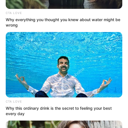
CTA LOVE
Why everything you thought you knew about water might be
wrong
Composición Gestión del Riesgo de Cundinamarca x:
@RiesgosCundi
Lluvias en Cundinamarca
CTA LOVE
Por:
Sophia Salamanca Gómez
Why this ordinary drink is the secret to feeling your best
every day
Agosto 9, 2025