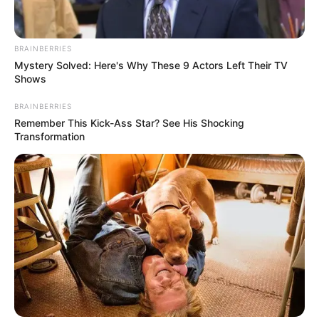
Río Opía
: especial atención en el municipio de
Nariño.
Río Seco y otros afluentes directos al Magdalena
:
BRAINBERRIES
monitoreo en Jerusalén y San Juan de Rioseco.
Mystery Solved: Here's Why These 9 Actors Left Their TV
Río Suárez
: riesgo en los ríos Cane, Moniquirá,
Shows
Jupal, Cedaba y quebradas La Honda, Favitera, La
BRAINBERRIES
Negra y La Paramera, con vigilancia en Ubaté y
Remember This Kick-Ass Star? See His Shocking
Fúquene.
Transformation
Río Guayuriba
: seguimiento en la quebrada Blanca,
quebrada Las Jotas y río Negro, con especial
atención en Une, Fómeque, Gutiérrez y Guayabetal.
Lea también:
Campesinos de Cundinamarca estrenarán
servicio: obras comenzarán en agosto
Emergencias reportadas en la
madrugada
Las autoridades expresaron que hay cuerpos operativos y