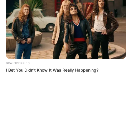
CUNDINAMARCA
MANTÉNGASE EN ALERTA
Tenemos todas las noticias que le
interesan. Para estar bien informado, por
favor, active las notificaciones de Alerta.
BRAINBERRIES
I Bet You Didn't Know It Was Really Happening?
ACTIVAR AHORA
TEMAS DESTACADOS
RECIBO DEL AGUA
LOCALIDAD DE USAQUÉN
CUNDINAMARCA
DESAPARECIDOS
CORTES DE LUZ
LOCALIDAD DE ENGATIVÁ