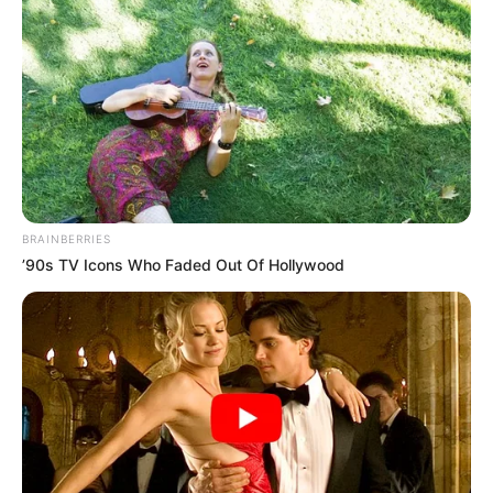
AMBIENTALISTAS
CAR
CAR CUNDINAMARCA
LOCALIDAD DE SUBA
MANTÉNGASE EN ALERTA
Tenemos todas las noticias que le
interesan. Para estar bien informado, por
favor, active las notificaciones de Alerta.
BRAINBERRIES
’90s TV Icons Who Faded Out Of Hollywood
ACTIVAR AHORA
TEMAS DESTACADOS
RECIBO DEL AGUA
LOCALIDAD DE USAQUÉN
CUNDINAMARCA
DESAPARECIDOS