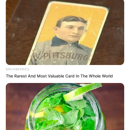
fotosíntesis y
reduce la capacidad reproductiva de las
plantas
, afectando la biodiversidad local.
De interés:
(Video) Jaguar en la cuenca baja del río
Bogotá: CAR confirma avistamiento
¿Cuáles fueron las medidas legales?
Tras el allanamiento, la
CAR
suspendió de manera
inmediata las quemas y la
Sijin de la Policía judicializó a
BRAINBERRIES
dos personas
que estaban haciendo la actividad en
The Rarest And Most Valuable Card In The Whole World
flagrancia.
La intervención contó con apoyo del
Ejército Nacional, la
Fuerza Aeroespacial y la Sijin, bajo orden de la Fiscalía
General.
Esta acción
evidencia la coordinación efectiva entre
instituciones para frenar actividades ilegales
que ponen