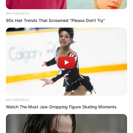
BRAINBERRIES
90s Hair Trends That Screamed "Please Don't Try"
Collage Alerta Bogotá - CAR Cundinamarca.
Allanamiento sorpresa en Suba por quemas ilegales de
carbón a cielo abierto
BRAINBERRIES
Por:
July Morales
Watch The Most Jaw‑Dropping Figure Skating Moments
Agosto 27, 2025