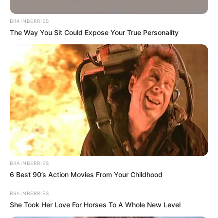
BRAINBERRIES
The Way You Sit Could Expose Your True Personality
BRAINBERRIES
Alfred Ignacio Ballesteros, director general de la CAR,
6 Best 90’s Action Movies From Your Childhood
explicó que "
estas quemas producen gases
BRAINBERRIES
contaminantes con compuestos irritantes
que afectan no
She Took Her Love For Horses To A Whole New Level
solo el aire, sino también la salud de las comunidades
cercanas".