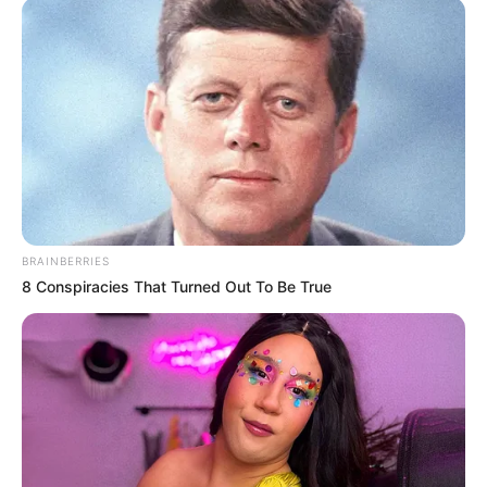
Entre el material quemado se encontraron trozas de
ciprés y pino, así como
restos de carpintería con pintura
y clavos
, aumentando la toxicidad del humo.
BRAINBERRIES
8 Conspiracies That Turned Out To Be True
Allanamiento sorpresa en Suba por
Crédito: CAR
quemas ilegales de carbón a cielo
Cundinamarca.
abierto