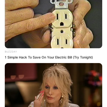
asaderos, piqueteaderos y lechonerías.
Cada
establecimiento participante diseñó un plato
especial aprobado por la Alcaldía Local
, lo que asegura
una experiencia de calidad para quienes se
animen a
disfrutar de esta fiesta del sabor.
¿Qué precios se manejarán en el
Festival Gastronómico?
BUZZDAY
1 Simple Hack To Save On Your Electric Bill (Try Tonight)
La propuesta culinaria se organiza en tres categorías
pensadas para todos los gustos y bolsillos. Los
asaderos
ofrecen parrilladas y cortes de carne
con un costo
unificado de
$32.000 pesos
, los
piqueteaderos
presentan
porciones generosas para compartir en familia por
$30.000 pesos
, mientras que las lechonas, uno de los
platos insignia del Tolima
, estarán disponibles a
$15.000
pesos.