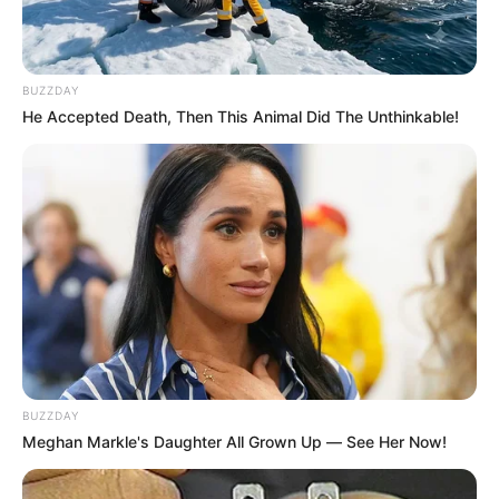
BUZZDAY
He Accepted Death, Then This Animal Did The Unthinkable!
BUZZDAY
Meghan Markle's Daughter All Grown Up — See Her Now!
Durante esta jornada, los comensales tendrán la
posibilidad de recorrer diferentes espacios de la localidad
y
degustar preparaciones típicas en tres modalidades: