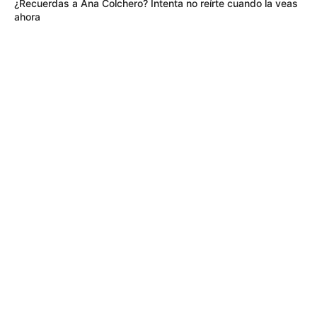
¿Recuerdas a Ana Colchero? Intenta no reírte cuando la veas
ahora
TEMAS RELACIONADOS
DÍA DEL AMOR Y LA AMISTAD
PLANES EN BOGOTÁ
FESTIVAL GASTRONÓMICO
LOCALIDAD DE ENGATIVÁ
PLANES BARATOS PARA PASAR EL FIN DE SEMANA
MANTÉNGASE EN ALERTA
Tenemos todas las noticias que le
interesan. Para estar bien informado, por
favor, active las notificaciones de Alerta.
ACTIVAR AHORA
TEMAS DESTACADOS