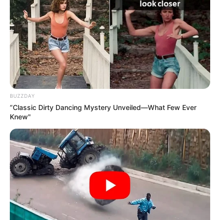
Lechonerías
Pig Pork Lechonería (Carrera 84 # 75-06).
Ricura Tolimense (Calle 74a # 82-44).
Lechonería La Reina del Tolima (Calle 70a # 86a-
18).
Lechonería Flandes (Calle 74 Bis # 83-69).
Lechonería La Rica (Calle 74 Bis # 83-76).
Lechonería Celio Solina (Calle 74 Bis # 84-24).
BUZZDAY
Lechona y Tamales el Tolimense (Calle 74a # 84-
“Classic Dirty Dancing Mystery Unveiled—What Few Ever
18).
Knew"
Industria Lechonera El Tolimense (Calle 74 Bis # 84-
13).
Lechonería Edgar (Carrera 84a # 75-74).
Piqueteaderos