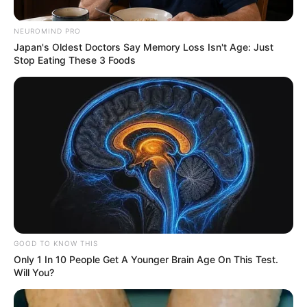
NEUROMIND PRO
Japan's Oldest Doctors Say Memory Loss Isn't Age: Just
Stop Eating These 3 Foods
Composición Alerta Bogotá - Localidad de Engativá.
Amor, amistad y sabor criollo: Engativá celebra su primer
festival gastronómico
GOOD TO KNOW THIS
Por:
July Morales
Only 1 In 10 People Get A Younger Brain Age On This Test.
Will You?
Septiembre 14, 2025