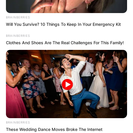
ACTIVAR AHORA
BRAINBERRIES
Will You Survive? 10 Things To Keep In Your Emergency Kit
TEMAS DESTACADOS
BRAINBERRIES
Clothes And Shoes Are The Real Challenges For This Family!
RECIBO DEL AGUA
LOCALIDAD DE USAQUÉN
CUNDINAMARCA
DESAPARECIDOS
CORTES DE LUZ
LOCALIDAD DE ENGATIVÁ
REGIOTRAM DE OCCIDENTE
LOCALIDAD DE SUBA
BRAINBERRIES
These Wedding Dance Moves Broke The Internet