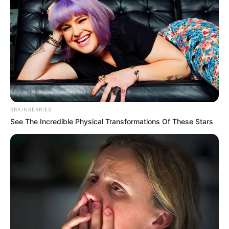
COMPARTIR
ALERTA BOGOTÁ EN GOOGLE NEWS
TEMAS RELACIONADOS
OBRAS EN BOGOTÁ
OBRAS EN LA VÍA
BRAINBERRIES
SIBATÉ, CUNDINAMARCA
NOTICIAS CUNDINAMARCA
See The Incredible Physical Transformations Of These Stars
SOACHA, CUNDINAMARCA
MANTÉNGASE EN ALERTA
Tenemos todas las noticias que le
interesan. Para estar bien informado, por
favor, active las notificaciones de Alerta.