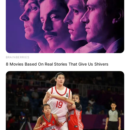
bachata en julio.
Bajo el nombre de
'Bailotea con diferentes ritmos
latinos'
, esta iniciativa busca brindar un espacio seguro,
divertido y formativo para que cualquier persona, sin
importar su nivel, pueda lanzarse a la pista y sacar los
llamados "pasos prohibidos".
BRAINBERRIES
8 Movies Based On Real Stories That Give Us Shivers