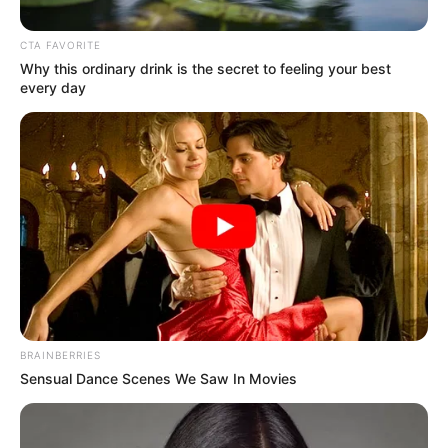
CTA FAVORITE
Why this ordinary drink is the secret to feeling your best
every day
Colprensa.
Aprenda a bailar salsa y bachata gratis en Bogotá: podrá
sacar los prohibidos
BRAINBERRIES
Por:
July Morales
Sensual Dance Scenes We Saw In Movies
Julio 3, 2025