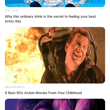
CTA LOVE
Why this ordinary drink is the secret to feeling your best
every day
BRAINBERRIES
6 Best 90’s Action Movies From Your Childhood
Pensando en quienes desean aprender a bailar sin
presión ni juzgamientos, el
Instituto Distrital de las Artes
(Idartes)
anunció una serie de clases gratuitas de salsa y