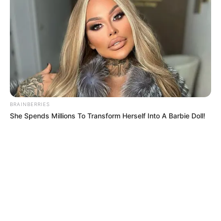
quedarse sentado en la próxima fiesta.
Para participar, no se requiere inscripción previa ni
experiencia. Solo se necesita
disposición para moverse,
aprender y gozar al ritmo de la salsa
y la bachata.
COMPARTIR
ALERTA BOGOTÁ EN GOOGLE NEWS
BRAINBERRIES
She Spends Millions To Transform Herself Into A Barbie Doll!
TEMAS RELACIONADOS
CURSOS GRATUITOS
CLASES PRESENCIALES
INSTITUTO DISTRITAL DE LAS ARTES
IDARTES
MANTÉNGASE EN ALERTA