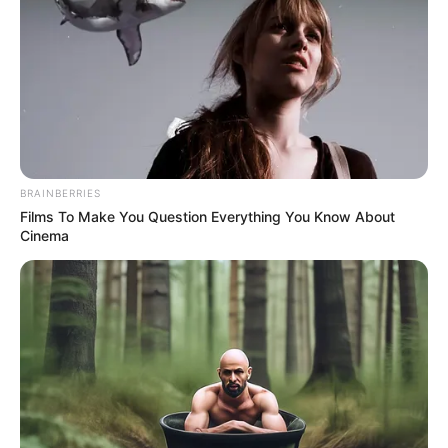
Salsa
Lunes 14 de julio – 9:00 a. m.
Ritmo y Pasión:
Introducción al Mundo de la Salsa.
Jueves 17 de julio – 9:00 a. m.
BRAINBERRIES
Films To Make You Question Everything You Know About
Sabor Caleño:
Pasos, Estilo y Energía
Cinema
Sábado 19 de julio – 11:00 a. m.
Conexión Salsera:
Salsa en Pareja y Solista
Bachata
Sábado 26 de julio – 11:00 a. m.
Bachata 1, 2, 3 y 4:
Sensualidad con Técnica y
Seguridad