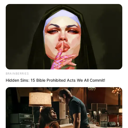
CORTES DE LUZ
LOCALIDAD DE ENGATIVÁ
REGIOTRAM DE OCCIDENTE
LOCALIDAD DE SUBA
BRAINBERRIES
Hidden Sins: 15 Bible Prohibited Acts We All Commit!