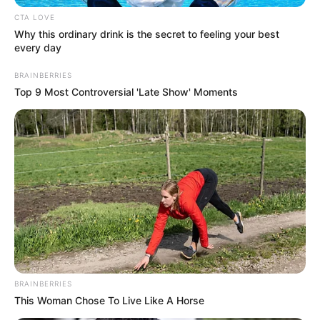
CTA LOVE
Why this ordinary drink is the secret to feeling your best
every day
BRAINBERRIES
Top 9 Most Controversial 'Late Show' Moments
Para los interesados en montar en el globo aerostático
deberán llegar este 6 y 7 de agosto, se recuerda que esta
atracción que
ofrece una vista panorámica de la ciudad
está sujeto a cambios en el horario dependiendo a si
llueve o por disposición del personal en el sitio.
El globo tiene una capacidad para máximo 4 personas
por canastilla, incluyendo la persona que conduce el
globo. Los horarios posibles de vuelo, según clima, son
de 7:00 a.m a 9:00 a.m. y de 4:00 p.m. a 7:00 p.m. Las
personas se podrán subir al globo en orden de llegada.
BRAINBERRIES
Recuerde que en medio del Festival de Verano encontrará
This Woman Chose To Live Like A Horse
ferias gastronómicas, ciclovías nocturnas, show de