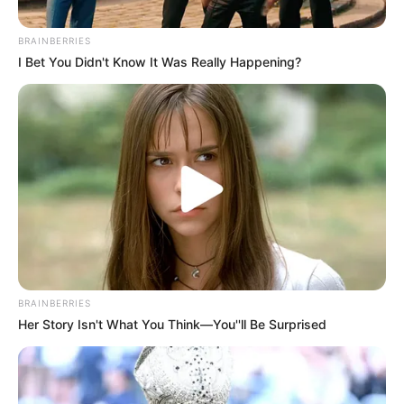
BRAINBERRIES
I Bet You Didn't Know It Was Really Happening?
Pixabay
globos aerostáticos
Por:
Camila Castillo
Agosto 6, 2022
BRAINBERRIES
Her Story Isn't What You Think—You''ll Be Surprised
COMPARTIR