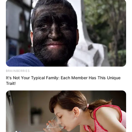
drones; concierto con
Pipe Peláez, Chocquibtown, Grupo
Niche y más
.
También puede leer:
Este domingo 7 de agosto habrá
'conciertos gratis' por posesión de Petro
Para conocer más sobre las actividades que encontrará
en el Distrito visite la
programación aquí
y en la
página
del IDRD
.
BRAINBERRIES
COMPARTIR
It's Not Your Typical Family: Each Member Has This Unique
Trait!
ALERTA BOGOTÁ EN GOOGLE NEWS
TEMAS RELACIONADOS
EVENTOS EN BOGOTÁ
SALIDAS EN BOGOTÁ