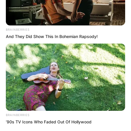
BRAINBERRIES
And They Did Show This In Bohemian Rapsody!
BRAINBERRIES
’90s TV Icons Who Faded Out Of Hollywood