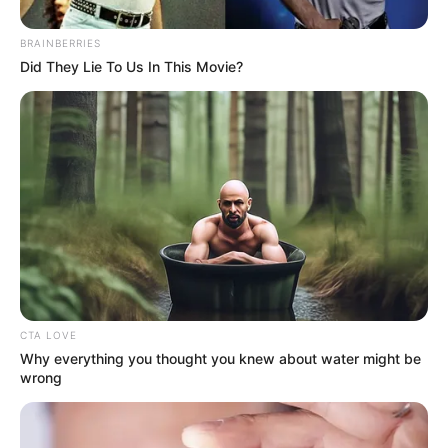
seca en Bogotá 2026: rumba
acabará temprano
BRAINBERRIES
Did They Lie To Us In This Movie?
CTA LOVE
Why everything you thought you knew about water might be
wrong