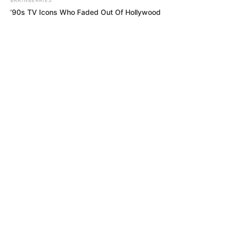
’90s TV Icons Who Faded Out Of Hollywood
RECIBO DEL AGUA
LOCALIDAD DE USAQUÉN
CUNDINAMARCA
DESAPARECIDOS
CORTES DE LUZ
LOCALIDAD DE ENGATIVÁ
REGIOTRAM DE OCCIDENTE
LOCALIDAD DE SUBA