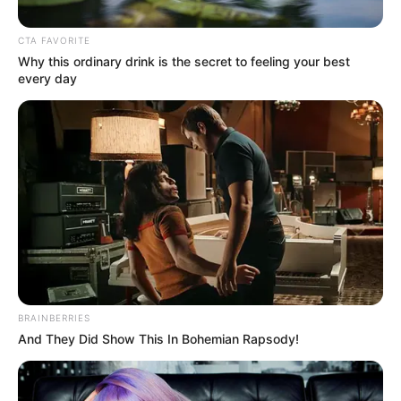
CTA FAVORITE
Why this ordinary drink is the secret to feeling your best
every day
Composición | Magnific
Asobares rechazó ley seca en Bogotá desde el viernes.
Por:
Sara Camila Fajardo Castellanos
BRAINBERRIES
Mayo 29, 2026
And They Did Show This In Bohemian Rapsody!