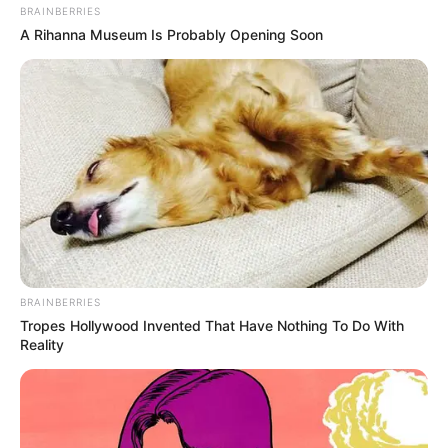
BRAINBERRIES
A Rihanna Museum Is Probably Opening Soon
Lo que dice la ley sobre las mallas en
balcones
De acuerdo con los
asesores legales de “Con Toda
Propiedad”
, la instalación de mallas de seguridad es
completamente válida, siempre que no se modifique la
fachada ni la estructura del edificio. Estas mallas son
consideradas
elementos invisibles y removibles
, por lo
que su uso no está prohibido por la ley ni por la
normatividad que regula la propiedad horizontal en el
BRAINBERRIES
país.
Tropes Hollywood Invented That Have Nothing To Do With
Reality
“La realidad es que se trata de
elementos que no alteran la fisonomía
ni la fachada de los edificios y
conjuntos, razón por la cual no existe