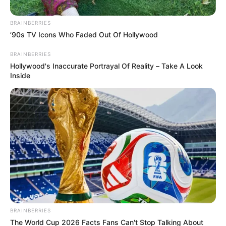
BRAINBERRIES
’90s TV Icons Who Faded Out Of Hollywood
BRAINBERRIES
Hollywood's Inaccurate Portrayal Of Reality – Take A Look
Inside
(X) AsociacionADAT
Balcones con malla tienen reglas evite sanciones en su
conjunto
Por:
Cristhiam Martínez
Octubre 17, 2025
BRAINBERRIES
The World Cup 2026 Facts Fans Can't Stop Talking About