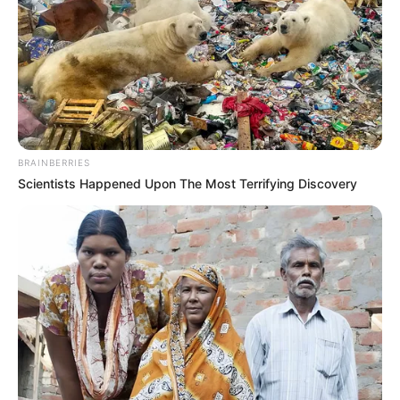
Los abogados de “Con Toda Propiedad” invitan a las
administraciones y a los residentes a encontrar un
equilibrio entre la
seguridad y la armonía visual
de los
edificios, recordando que la normatividad no puede estar
por encima del derecho a la vida ni del bienestar de las
familias y sus animales de compañía.
COMPARTIR
BRAINBERRIES
Scientists Happened Upon The Most Terrifying Discovery
ALERTA BOGOTÁ EN GOOGLE NEWS
TEMAS RELACIONADOS
CONJUNTO RESIDENCIAL
APARTAMENTO
MANTÉNGASE EN ALERTA