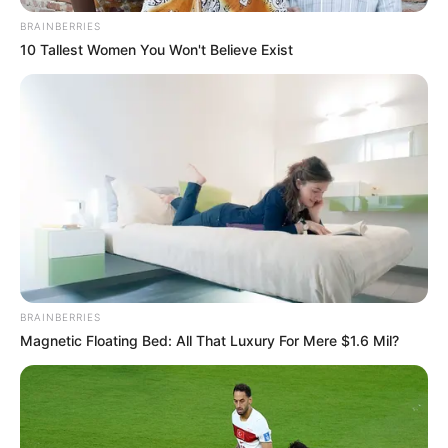
BRAINBERRIES
Tenemos todas las noticias que le
10 Tallest Women You Won't Believe Exist
interesan. Para estar bien informado, por
favor, active las notificaciones de Alerta.
ACTIVAR AHORA
TEMAS DESTACADOS
RECIBO DEL AGUA
LOCALIDAD DE USAQUÉN
BRAINBERRIES
CUNDINAMARCA
DESAPARECIDOS
CORTES DE LUZ
LOCALIDAD DE ENGATIVÁ
Magnetic Floating Bed: All That Luxury For Mere $1.6 Mil?
REGIOTRAM DE OCCIDENTE
LOCALIDAD DE SUBA