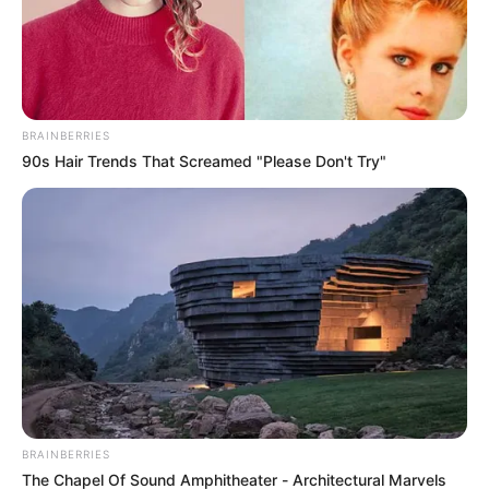
BRAINBERRIES
90s Hair Trends That Screamed "Please Don't Try"
BRAINBERRIES
The Chapel Of Sound Amphitheater - Architectural Marvels
Allí se encuentran dos ecosistemas clave: el
páramo
, que