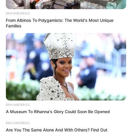
BRAINBERRIES
From Albinos To Polygamists: The World's Most Unique
Families
Colprensa
Páramo de Sumapaz
Por:
Sophia Salamanca Gómez
Agosto 6, 2025
BRAINBERRIES
A Museum To Rihanna's Glory Could Soon Be Opened
BRAINBERRIES
Are You The Same Alone And With Others? Find Out