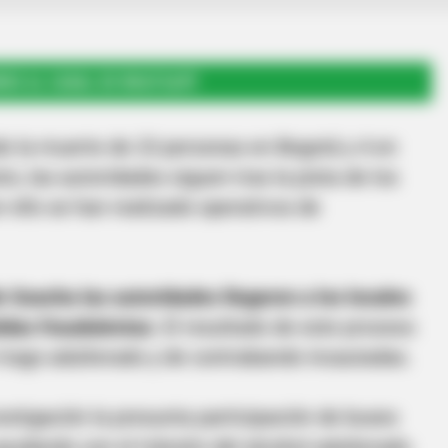
RSE AL CANAL DE WHATSAPP
do la muerte de 23 personas en Bogotá y 4 en
, las autoridades siguen tras la pista de los
r ello se han realizado operativos de
 Soacha las autoridades llegaron a los locales
idas fraudulentas
. El resultado de este proceso
 trago adulterado y de contrabando incautadas.
estigación la presunta participación de buses
yudando con el tránsito del alcohol adulterado.