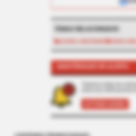
ALE
TEMAS RELACIONADOS
ALCOHOL ADULTERADO
TRAGO ADU
BRAINBERRIES
Hollywood's Inaccurate Portrayal o
MANTÉNGASE EN ALERTA
Inside!
Tenemos todas las noticia
active las notificaciones 
ACTIVAR AHORA