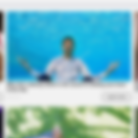
BRAINBERRIES
CTA 
et
Think Your Crush Doesn't Notice You?
Why 
Think Again
to f
BRAINBERRIES