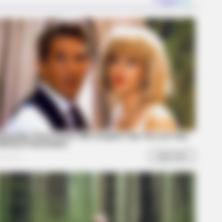
LOVE
this ordinary drink is the secret
eeling your best every day