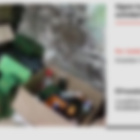
Siguen l
actividad
Por:
Camila
Diciembre 
Pantall
La policía
localidad