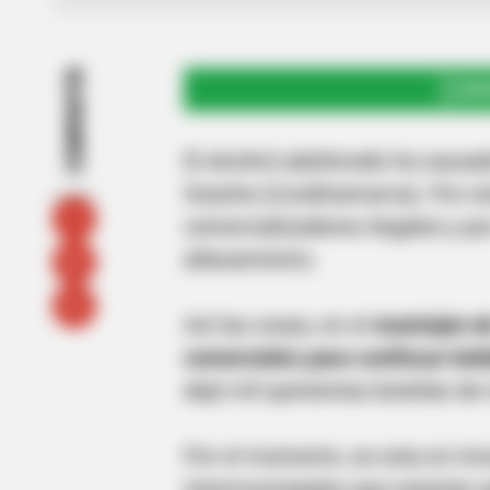
COMPARTIR
UNI
El alcohol adulterado ha causa
Soacha (Cundinamarca). Por esto
comercializadores ilegales y po
allanamiento.
Así las cosas, en el
municipio de
comerciales para confiscar beb
dejó mil quinientas botellas de
Por el momento, se esta en inv
intermunicipales que estarían a