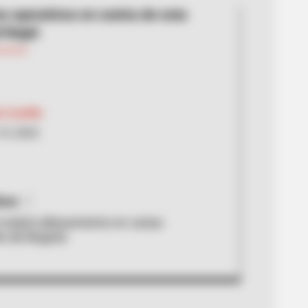
os operativos en contra de esta
 ilegal.
 Castillo
14, 2022
azo
 realizó allanamiento en varias
es de Bogotá.