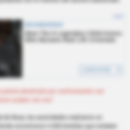
 policía destituido por confrontación con
ieran acabar con uno"
 de Bosa, las autoridades realizaron un
donde encontraron 4.500 botellas que estaban