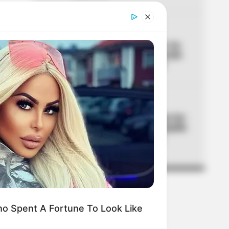
04
ALTAS TEMPERATURAS
El Tolima se está asando: los
municipios que han superado
los 40 °C de temperatura
05
CORTES DE LUZ
¡Se dañó el fin de semana! Air-
e cortará la luz en Barranquilla
y Luruaco este sábado y
domingo
o Spent A Fortune To Look Like