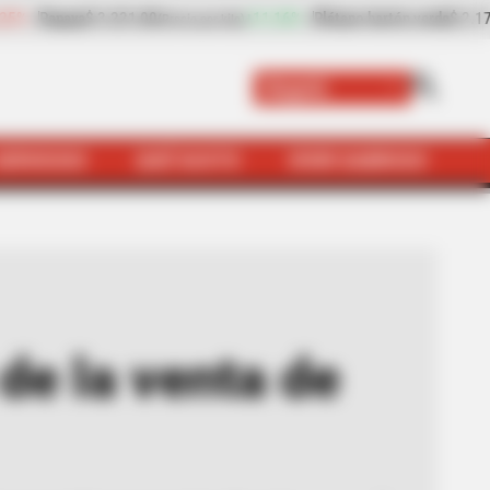
ón verde
$ 2.170,00
-14,80%
plátano hartón verde
$ 1.753,00
(Precio por kilo)
Bogotá
SERVICIOS
QUÉ SUSTO
VIVIR SABROSO
 licor chimbo en Bogotá y Soacha
de la venta de