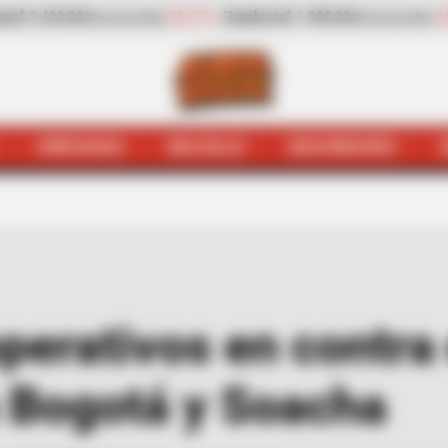
-4,25%
Papaya
$ 3.221,00
+11,16%
Plátano hart
recio por kilo)
(Precio por kilo)
HINCHADA
BOLSILLO
BOCHINCHES
dromo
Continúan los operativos en contra de la venta de
perativos en contra 
n Bogotá y Soacha