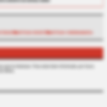
RTA BOGOTÁ EN GOOGLE NEWS
LTERADO
NOTICIAS BOGOTÁ
NOTICIAS CUNDINAMARCA
CTA FAVORITE
f Reality - Take a Look
Why this ordinary drink i
every day
s que le interesan. Para estar bien informado, por favor,
de Alerta.