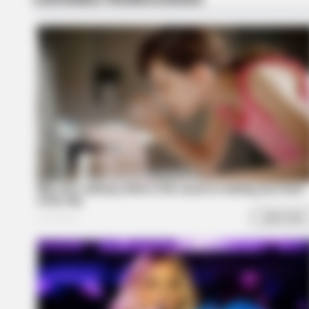
CTA FAVORITE
Why this ordinary drink is the secr
to feeling your best every day
BRAINBERRIES