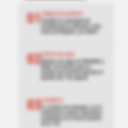
01
TEMBLOR EN BOGOTÁ
Tembló en municipio de
Cundinamarca ubicado a dos
horas de Bogotá: ¿lo sintió?
02
CORTES DE AGUA
Noches sin agua en Medellín y
Bello: los barrios que se
quedan sin servicio durante el
puente del 7 de agosto
03
ACCIDENTE
Lo acaban de entregar y ya lo
estrenaron: primer aparatoso
accidente en el nuevo puente
de la 153