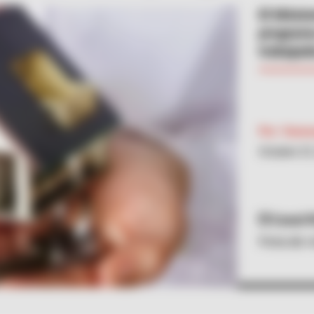
El Minist
programa
trabajad
Por:
Vanes
Octubre 23
Canal 
Feria de 