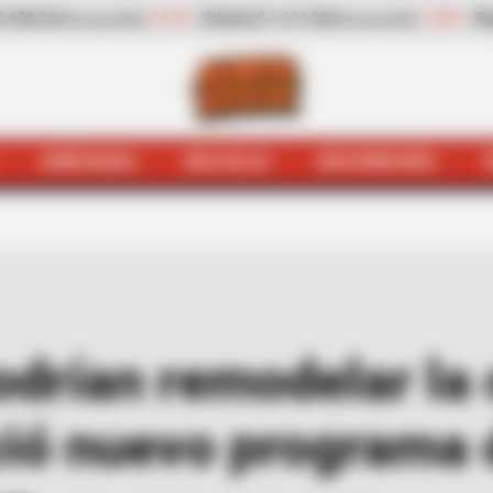
-1,23%
Pepino de rellenar
$ 2.423,00
-25,17%
Za
ecio por kilo)
(Precio por kilo)
HINCHADA
BOLSILLO
BOCHINCHES
rabajadores podrían remodelar la casita al gratín: Gobi
drían remodelar la c
ió nuevo programa 