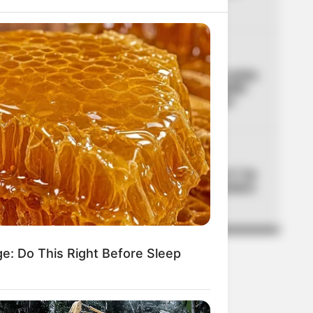
concentración
04
FC BARCELONA
Lamine Yamal se fue de rumba
en la Comuna 13 de Medellín
con Ryan Castro y Westcol
05
CORTES DE LUZ
Cortes de luz en Bogotá el 7 de
agosto: un solo barrio quedará
sin servicio
ge: Do This Right Before Sleep