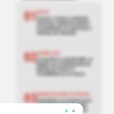
01
MOTOS
Frenazo a motos y patinetas
eléctricas: Gobierno autoriza
su prohibición en ciclorrutas y
ciclovías de Colombia
02
AVENIDA NQS
Se paraliza la avenida NQS, en
Bogotá, por manifestación de
hinchas de Santa Fe:
TransMilenio no se mueve
03
MANIFESTACIONES EN BOGOTÁ
Autoridades se preparan para
manifestaciones en Bogotá
este 7 de agosto: puntos de