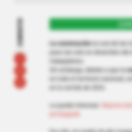
COMPARTIR
UNI
La construcción
es una de las 
pues tan solo en diciembre del 
trabajadores.
Sin embargo, debido a que la
v
en todo el territorio nacional,
en lo corrido de 2023.
Le puede interesar:
Mejores bar
privilegiada
Por ello, en medio de del congr