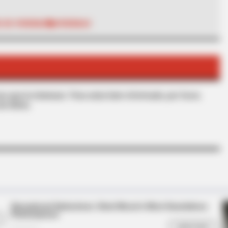
O DE VIVIENDA
VIVIENDAS
HABERION
r In Fierce New Photo
Rare Elephant Birth—Th
s que le interesan. Para estar bien informado, por favor,
Shock
de Alerta.