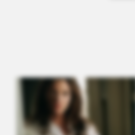
HABERION
6 Movie Moments That Were Almo
Too Hot To Show
BUZZ DAY
What This Snake Does—Experts Sa