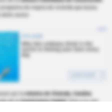
 programa de mejora de vivienda que busca
 dicho sector.
nocer por la
ministra de Vivienda, Catalina
yuda de la
Constructora Capital
. Esta a su vez,
 calidad de vida de sus colaboradores mediante la