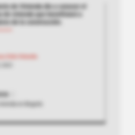
erio de Vivienda dio a conocer el
 de vivienda que beneficiará a
ores de la construcción.
sa Ávila Velandia
, 2023
RCN
vivienda en Bogotá.