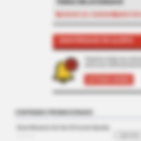
TEMAS RELACIONADOS
SUBSIDIO DEL GOBIERNO
MINISTERI
MANTÉNGASE EN ALERTA
HABERION
Honey Boo Boo Is So Thin! See He
Tenemos todas las noticia
active las notificaciones 
ACTIVAR AHORA