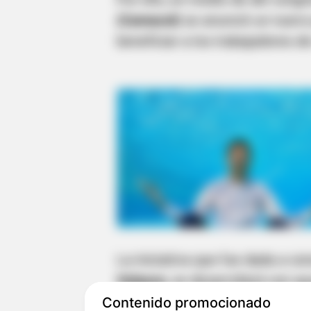
(Camacol)
se anunció un nuevo
beneficiar a los trabajadores de
La iniciativa que fue dada a co
Velasco
, se desarrollará con a
tiene el objetivo de mejorar la
Contenido promocionado