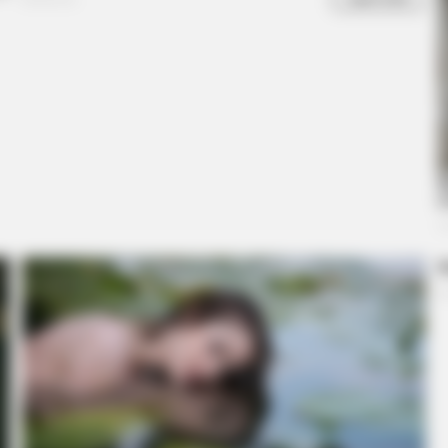
HABERION
RADA
st
William And Kate Let Their Guard
Thi
Down, But The Cameras Were On
Can
RADAR MEDIA
y You Can't Unsee It
New Photos Of Female Sol