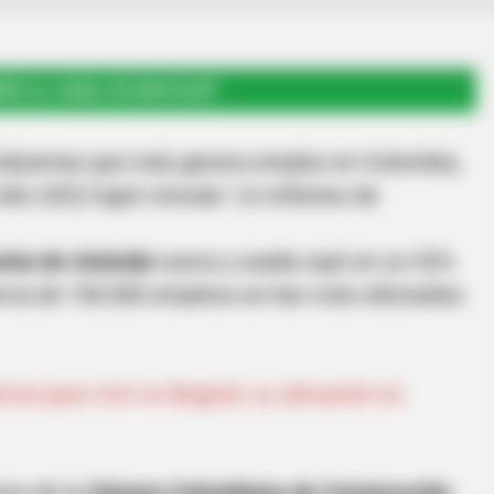
RSE AL CANAL DE WHATSAPP
industrias que más genera empleo en Colombia,
año 2022 logró vincular 1,6 millones de
enta de vivienda
nueva y usada cayó en un 52%
 cerca de 150.000 empleos se han visto afectados
rios para vivir en Bogotá: su ubicación es
eso de la
Cámara Colombiana de Construcción