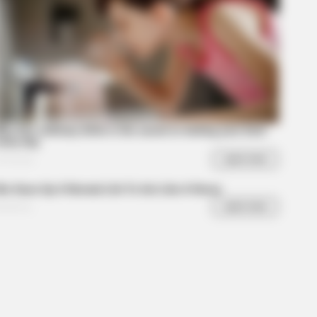
R MEDIA
s Cat Video Is So Funny, People
't Stop Laughing
diers - 5 Surprising Details