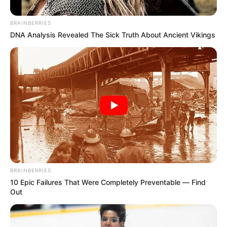
BRAINBERRIES
DNA Analysis Revealed The Sick Truth About Ancient Vikings
Composición / Pixabay
Subsidios de vivienda en Bogotá
Por:
Jhonatan Bello Florez
BRAINBERRIES
Mayo 6, 2025
10 Epic Failures That Were Completely Preventable — Find
Out
COMPARTIR