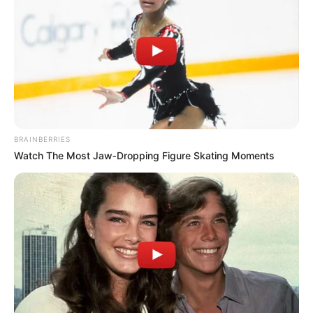
UNIRSE AL CANAL DE WHATSAPP
El Distrito sigue trabajando para que más familias en
Bogotá puedan vivir mejor. Esta vez, a través del
programa
Mejora tu Casa
, la Alcaldía busca facilitar el
acceso a subsidios de mejoramiento habitacional, sin
deudas ni trámites engorrosos. La iniciativa fue
BRAINBERRIES
anunciada en una jornada informativa liderada por la
Watch The Most Jaw‑Dropping Figure Skating Moments
Secretaría del Hábitat en la
UPL Arborizadora Alta
, uno
de los sectores priorizados.
Durante el evento, se hizo un llamado especial a las
familias que llevan años conviviendo con
goteras, baños
deteriorados
o cocinas improvisadas, para que
aprovechen esta oportunidad. El programa está enfocado
en hogares previamente identificados por las autoridades
locales, garantizando que los subsidios lleguen a quienes
realmente lo necesitan.