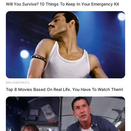
Distrito.
Will You Survive? 10 Things To Keep In Your Emergency Kit
Además de mejorar techos, pisos o instalaciones
eléctricas, el programa también
fortalece el tejido social
,
genera empleo local y promueve prácticas sostenibles
que benefician tanto a las familias como al entorno.
COMPARTIR
ALERTA BOGOTÁ EN GOOGLE NEWS
BRAINBERRIES
Top 8 Movies Based On Real Life. You Have To Watch Them!
TEMAS RELACIONADOS
DISTRITO
SECRETARÍA DE HÁBITAT
SUBSIDIO DE VIVIENDA