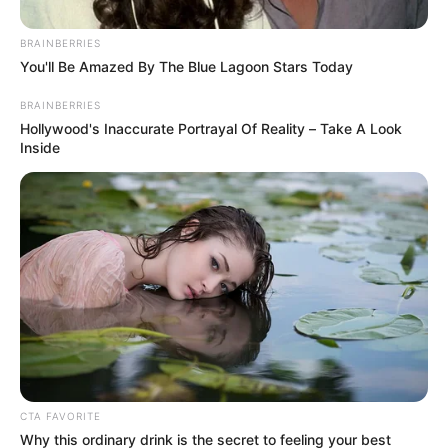
Le puede interesar:
Distrito lanza convocatoria para
jóvenes con apoyo de más de $1 millón: así puede aplicar
BRAINBERRIES
You'll Be Amazed By The Blue Lagoon Stars Today
BRAINBERRIES
Hollywood's Inaccurate Portrayal Of Reality – Take A Look
Inside
CTA FAVORITE
Why this ordinary drink is the secret to feeling your best