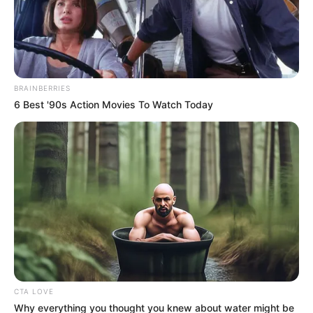
MANTÉNGASE EN ALERTA
Tenemos todas las noticias que le
interesan. Para estar bien informado, por
favor, active las notificaciones de Alerta.
BRAINBERRIES
6 Best '90s Action Movies To Watch Today
ACTIVAR AHORA
TEMAS DESTACADOS
RECIBO DEL AGUA
LOCALIDAD DE USAQUÉN
CUNDINAMARCA
DESAPARECIDOS
CORTES DE LUZ
LOCALIDAD DE ENGATIVÁ
REGIOTRAM DE OCCIDENTE
LOCALIDAD DE SUBA
CTA LOVE
Why everything you thought you knew about water might be