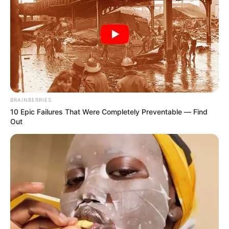
CORTE INTERAMERICANA DE DERECHOS HUMANOS
EPA COLOMBIA
CORTE SUPREMA DE JUSTICIA
CÁRCEL EL BUEN PASTOR
MANTÉNGASE EN ALERTA
Tenemos todas las noticias que le
BRAINBERRIES
interesan. Para estar bien informado, por
10 Epic Failures That Were Completely Preventable — Find
favor, active las notificaciones de Alerta.
Out
ACTIVAR AHORA
TEMAS DESTACADOS
RECIBO DEL AGUA
LOCALIDAD DE USAQUÉN