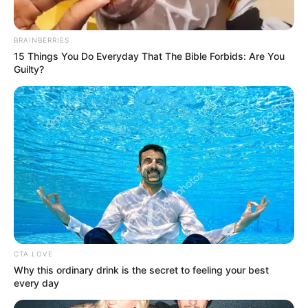
CUNDINAMARCA
DESAPARECIDOS
CORTES DE LUZ
LOCALIDAD DE ENGATIVÁ
REGIOTRAM DE OCCIDENTE
BRAINBERRIES
LOCALIDAD DE SUBA
15 Things You Do Everyday That The Bible Forbids: Are You
Guilty?
CTA LOVE
Why this ordinary drink is the secret to feeling your best
every day