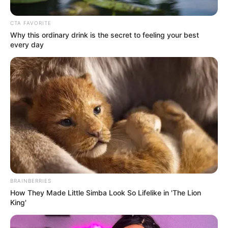
CTA FAVORITE
Why this ordinary drink is the secret to feeling your best
every day
Instagram Epa Colombia
Epa Colombia podría llevar su caso a cortes
internacionales.
BRAINBERRIES
Por:
J. Adriana Pardo
How They Made Little Simba Look So Lifelike in 'The Lion
King'
Febrero 11, 2025