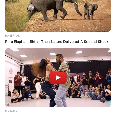
HABERION
Rare Elephant Birth—Then Nature Delivered A Second Shock
DARADA