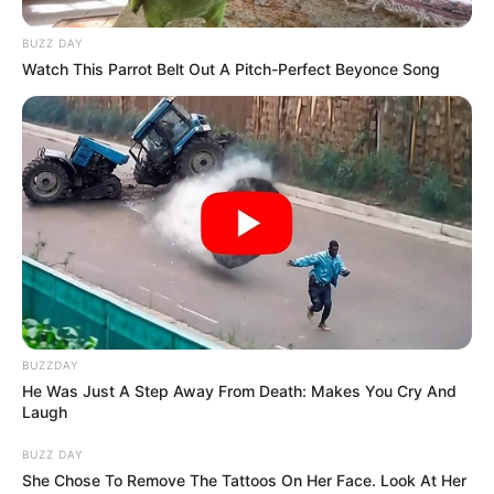
ACTIVAR AHORA
BUZZ DAY
Watch This Parrot Belt Out A Pitch-Perfect Beyonce Song
TEMAS DESTACADOS
RECIBO DEL AGUA
LOCALIDAD DE USAQUÉN
CUNDINAMARCA
DESAPARECIDOS
CORTES DE LUZ
LOCALIDAD DE ENGATIVÁ
REGIOTRAM DE OCCIDENTE
LOCALIDAD DE SUBA
BUZZDAY
He Was Just A Step Away From Death: Makes You Cry And
Laugh
BUZZ DAY
She Chose To Remove The Tattoos On Her Face. Look At Her