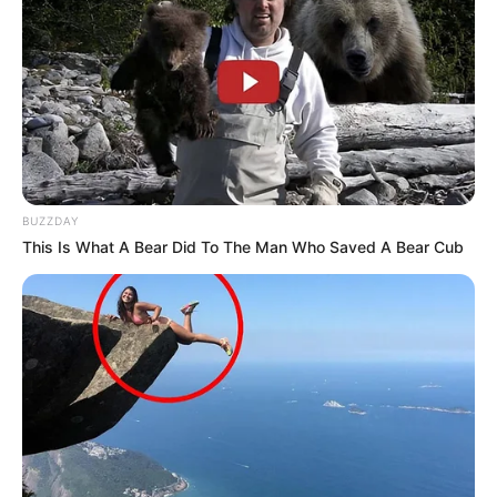
COMPARTIR
UNIRSE AL CANAL DE WHATSAPP
El Ministerio de Salud reveló este lunes que, en las
últimas 24 horas,
se registraron 1.185 nuevos casos de
covid-19 en el país, mientras que el número de
BUZZDAY
fallecidos fue de 29.
This Is What A Bear Did To The Man Who Saved A Bear Cub
Con estas cifras, que continúan reflejando un importante
descenso , el total de contagios en
Colombia llegó a
4.942.249 y las muertes a 125.924.
Según el más reciente reporte del Ministerio de Salud, la
capital del país sumó
hoy
1.447.935 nuevos casos
y
27.561 muertes.