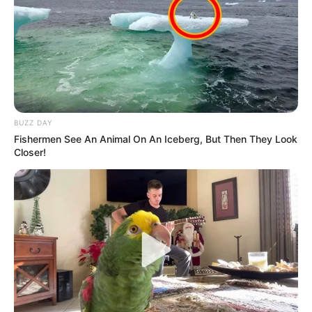
COMPARTIR
ALERTA BOGOTÁ EN GOOGLE NEWS
BUZZ DAY
TEMAS RELACIONADOS
Fishermen See An Animal On An Iceberg, But Then They Look
Closer!
COVID-19
CORONAVIRUS
MANTÉNGASE EN ALERTA
Tenemos todas las noticias que le
interesan. Para estar bien informado, por
favor, active las notificaciones de Alerta.