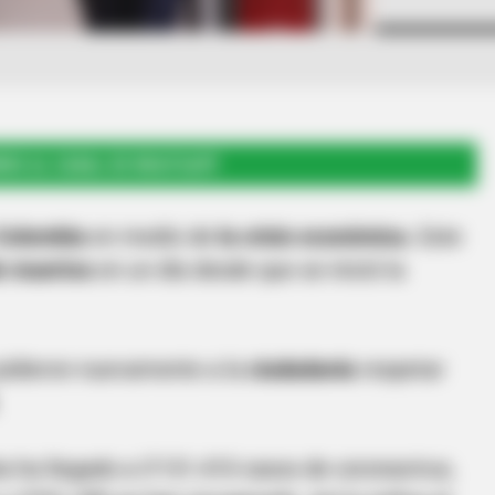
RSE AL CANAL DE WHATSAPP
Colombia
en medio de
la crisis económica.
Este
e muertos
en un día desde que se inició la
 pidieron nuevamente a la
ciudadanía
respetar
 ha llegado a 3'131.410 casos de coronavirus,