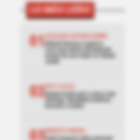
LO MÁS LEÍDO
01
LOCALIDAD ANTONIO NARIÑO
[Video] Cámaras captaron
carro que habría abandonado
cuerpo de una mujer en Ciudad
Jardín
02
PICO Y PLACA
Bogotá tendrá pico y placa este
domingo: Movilidad confirmó
horarios y multas
03
IMPUESTO PREDIAL
Galán propone cobro mensual