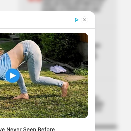
extra de hasta $29.000 en el
predial: ya definió para qué
estratos
04
CRIMEN
Tras hallazgo de estudiante
enterrado en una caneca,
envían a prisión a soldado
señalado del crimen en
Antioquia
05
DÍAS FESTIVOS
Trabajadores descansarán
cuatro días seguidos: Bogotá
hace oficial puente desde el
jueves
ve Never Seen Before