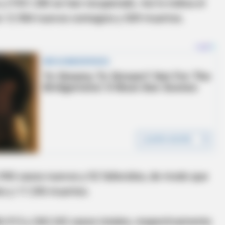
y 2'931.280 se han recuperado. Así lo indica el
ta 12.984 nuevos contagios y 509 muertos.
2.990 casos nuevos y 92 fallecidos, de modo que
es y 17.290 muertes.
6.913 y 260.242 casos totales, respectivamente.