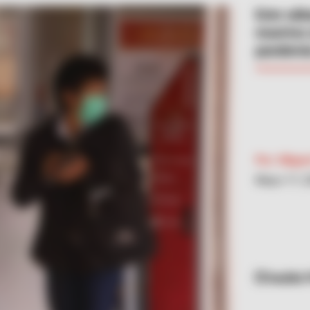
Este sáb
muertos 
pandemia
Por:
Migue
Mayo 17, 
Inaldo 