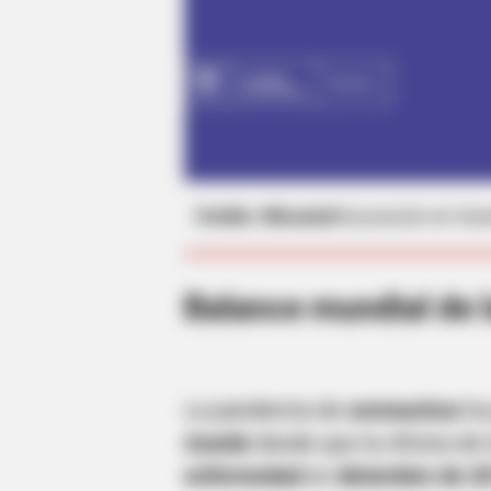
STARS ARE MADE
News For Jenna Bush Hager, 43. 
Has Been Confirmed To Be...!
Crédito: Minsalud
Vacunación en Colo
Balance mundial de 
La pandemia de
coronavirus
ha
mundo
desde que la oficina de 
BUZZ DAY
enfermedad
en
diciembre de 2
Remember Albert? You Better Sit