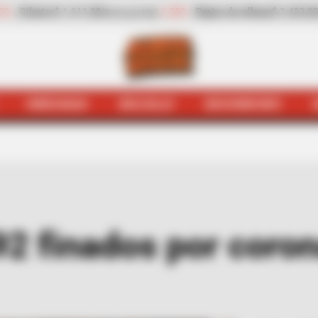
o de rellenar
$ 2.423,00
-25,17%
Zanahoria
$ 1.983,00
(Precio por kilo)
(Precio p
HINCHADA
BOLSILLO
BOCHINCHES
ogotá
Quejódromo
Se registraron 92 finados por coronavir
92 finados por coron