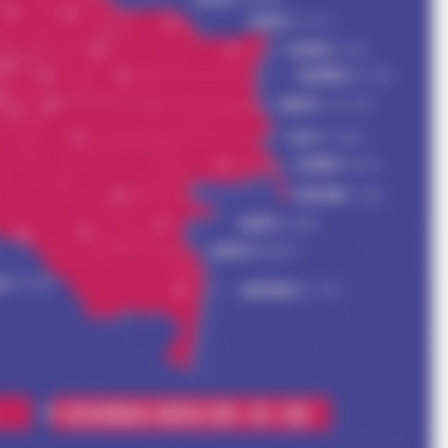
RADAR MEDIA
t We All Suspected
The Truth About Archie 