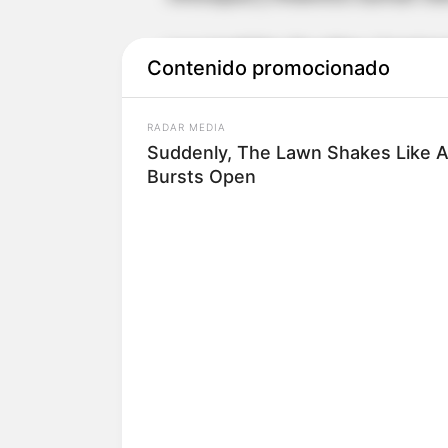
Lea también: En video: Camione
Contenido promocionado
en Medellín
RADAR MEDIA
Suddenly, The Lawn Shakes Like 
Así avanza la vacuna
Bursts Open
Colombia: