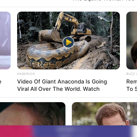
HABERION
BUZZ 
e
Video Of Giant Anaconda Is Going
Rem
Viral All Over The World. Watch
To 