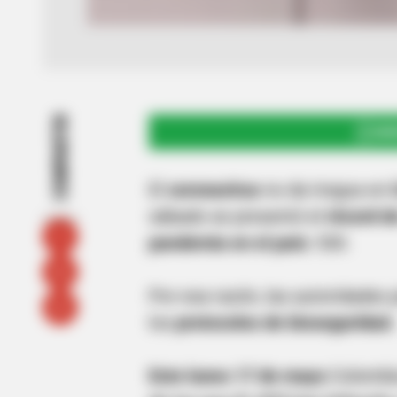
COMPARTIR
UNI
El
coronavirus
no da tregua en
sábado se presentó el
récord d
pandemia en el país:
530.
Por esa razón, las autoridades
los
protocolos de bioseguridad.
Este lunes 17 de mayo
Colombia