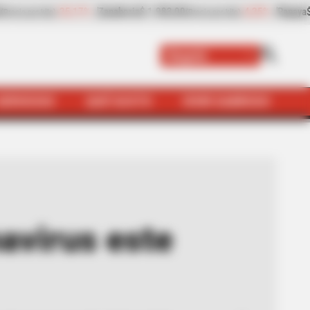
-4,25%
Papaya
$ 3.221,00
+11,16%
Plátano hartón ve
or kilo)
(Precio por kilo)
Bogotá
SERVICIOS
QUÉ SUSTO
VIVIR SABROSO
us este lunes festivo
avirus este