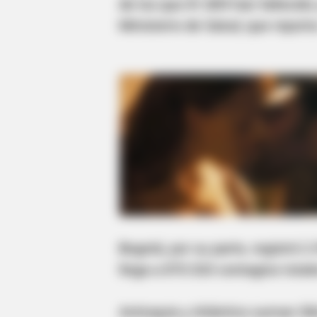
de los que 81.809 han fallecido 
Ministerio de Salud, que repor
Bogotá, por su parte, registró 
llega a 870.533 contagios total
Antioquia y Atlántico suman 50