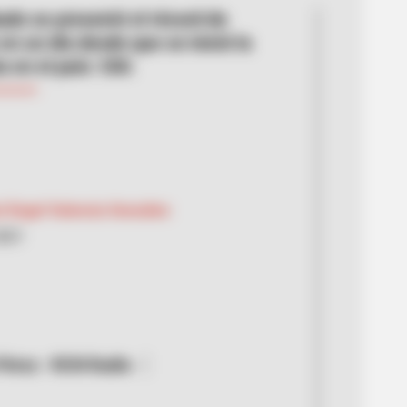
ado se presentó el récord de
en un día desde que se inició la
 en el país: 530.
l Ángel Valencia González
2021
Pérez - RCN Radio