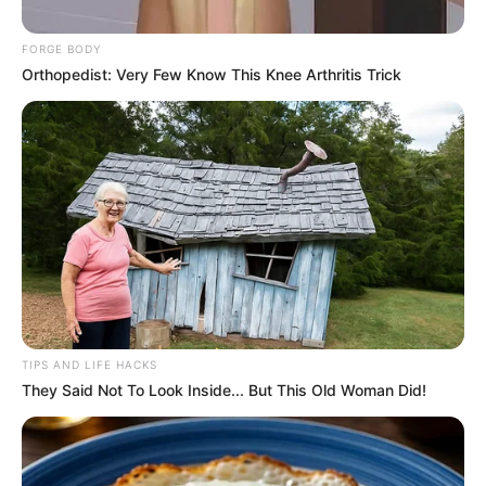
FORGE BODY
Orthopedist: Very Few Know This Knee Arthritis Trick
Cinemateca de Bogotá
TIPS AND LIFE HACKS
Nueva sede de la Cinemateca Distrital
They Said Not To Look Inside... But This Old Woman Did!
Por:
David Rincón
Abril 4, 2023