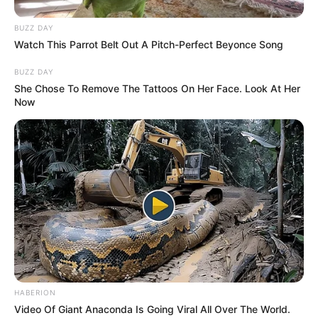
BUZZ DAY
TEMAS DESTACADOS
Watch This Parrot Belt Out A Pitch-Perfect Beyonce Song
BUZZ DAY
RECIBO DEL AGUA
LOCALIDAD DE USAQUÉN
She Chose To Remove The Tattoos On Her Face. Look At Her
CUNDINAMARCA
DESAPARECIDOS
Now
CORTES DE LUZ
LOCALIDAD DE ENGATIVÁ
REGIOTRAM DE OCCIDENTE
LOCALIDAD DE SUBA
HABERION
Video Of Giant Anaconda Is Going Viral All Over The World.