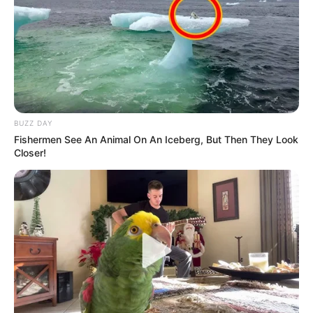
ALERTA BOGOTÁ EN GOOGLE NEWS
TEMAS RELACIONADOS
EVENTOS EN BOGOTÁ
SALIDAS EN BOGOTÁ
CULTURA
CINEMATECA DE BOGOTÁ
BUZZ DAY
Fishermen See An Animal On An Iceberg, But Then They Look
Closer!
MANTÉNGASE EN ALERTA
Tenemos todas las noticias que le
interesan. Para estar bien informado, por
favor, active las notificaciones de Alerta.
ACTIVAR AHORA