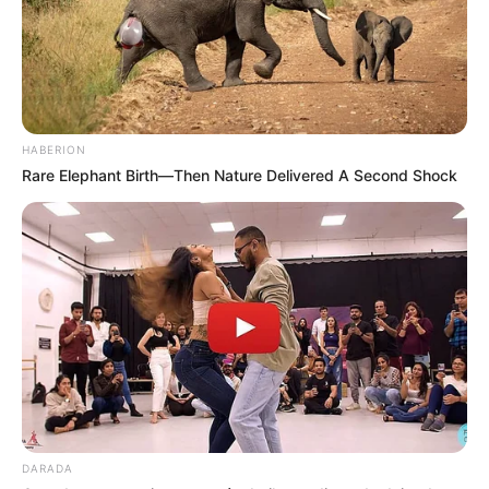
HABERION
Rare Elephant Birth—Then Nature Delivered A Second Shock
DARADA