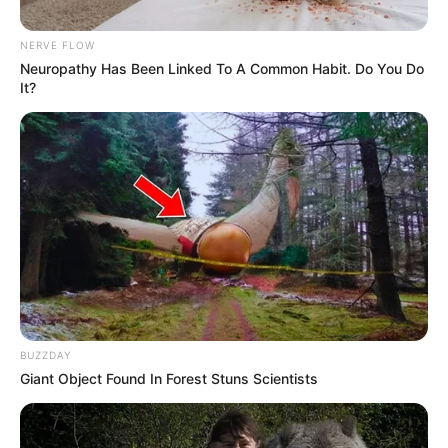
NERVE FLOW
Neuropathy Has Been Linked To A Common Habit. Do You Do
It?
Colprensa
Claudia López
Por:
Agencia Efe
BUZZDAY
Octubre 24, 2020
Giant Object Found In Forest Stuns Scientists