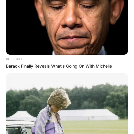
El presidente de Uruguay, Luis Lacalle Pou, el de Costa
rica, Carlos Alvarado, el alcalde de los Ángeles, Eric
Garcetti, y
la alcaldesa de Bogotá, Claudia López,
el
secretario general de la ONU,
Antonio Guterres
, la
congresista demócrata estadounidense
Alexandria
Ocasio-Cortez,
y Carolina Schmidt, ministra del Medio
Ambiente de Chile, están entre los políticos de la lista.
El científico mexicano
Mario Molina
, premio Nobel de
BUZZ DAY
Química y fallecido recientemente, está en la lista
Barack Finally Reveals What's Going On With Michelle
también.
Entre los empresarios están
André Brandão, de Banco do
Brasil, Enrique Riquelme, de Cox Energy, Alejandro
Guerrero, de Marsh Argentina & Uruguay
, Francisco
Suárez Hernández, de FEMSA, y entre los periodistas
Arturo Larena, de EFEVerde, y Marina Colorado, reportera
ambiental de France 24.
Lea también:
Charly García está de cumpleaños y Carlos