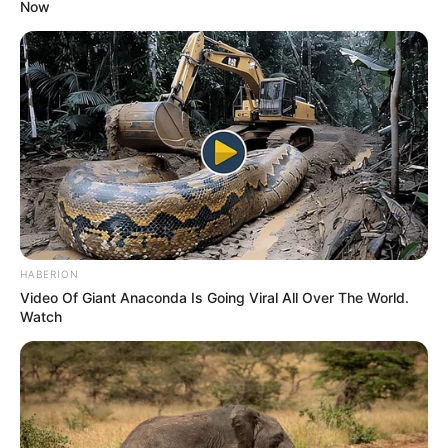
Now
RECIBO DEL AGUA
LOCALIDAD DE USAQUÉN
CUNDINAMARCA
DESAPARECIDOS
CORTES DE LUZ
LOCALIDAD DE ENGATIVÁ
REGIOTRAM DE OCCIDENTE
LOCALIDAD DE SUBA
HABERION
Video Of Giant Anaconda Is Going Viral All Over The World.
Watch