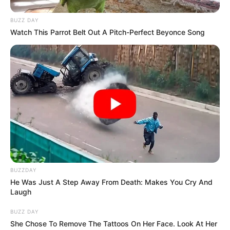
BUZZ DAY
TEMAS RELACIONADOS
Watch This Parrot Belt Out A Pitch-Perfect Beyonce Song
CARLOS VIVES
CAMBIO CLIMÁTICO
CLAUDIA LÓPEZ
MANTÉNGASE EN ALERTA
Tenemos todas las noticias que le
interesan. Para estar bien informado, por
favor, active las notificaciones de Alerta.
ACTIVAR AHORA
BUZZDAY
He Was Just A Step Away From Death: Makes You Cry And
Laugh
BUZZ DAY
TEMAS DESTACADOS
She Chose To Remove The Tattoos On Her Face. Look At Her