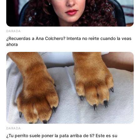
cultura ancestral del país, a menos de una hora de
Bogotá.
COMPARTIR
DARADA
¿Recuerdas a Ana Colchero? Intenta no reírte cuando la veas
ALERTA BOGOTÁ EN GOOGLE NEWS
ahora
TEMAS RELACIONADOS
TENJO, CUNDINAMARCA
CUNDINAMARCA
TENJO
MANTÉNGASE EN ALERTA
Tenemos todas las noticias que le
interesan. Para estar bien informado, por
DARADA
favor, active las notificaciones de Alerta.
¿Tu perrito suele poner la pata arriba de ti? Este es su