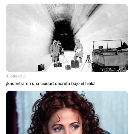
sede del museo en la vereda Guangatá, Finca La
Pesquera.
En carro particular
Desde Bogotá el recorrido directo es por la calle 80
o Autopista Medellín.
Son aproximadamente 37
kilómetros y el viaje puede durar de 45 minutos a
una hora
, según el tráfico.
Se debe tomar la salida hacia Cota, luego seguir las
indicaciones hacia Tenjo, y
finalmente buscar la
dirección vereda Guangatá, Finca La Pesquera
,
GLOBENOW
donde está el museo.
¡Encontraron una ciudad secreta bajo el hielo!
Hay zonas de parqueadero en el museo y
se
recomienda consultar previamente la dirección
exacta.
Ambas opciones permiten disfrutar de un viaje cómodo
y seguro
para llegar al primer museo de ovnilogía y