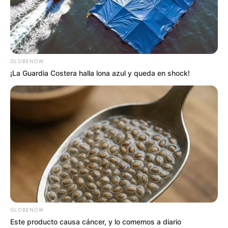
de Ovnilogía en Tenjo?
Para llegar desde Bogotá al Museo de Ovnilogía y Cultura
Ancestral en Tenjo
hay varias opciones sencillas y
económicas, tanto en transporte público como en
GLOBENOW
vehículo particular.
¡La Guardia Costera halla lona azul y queda en shock!
En transporte público
Desde la Terminal del Norte o desde el Portal de
TransMilenio en la calle 80,
salen buses
intermunicipales directos hacia Tenjo. El trayecto
toma entre 40 minutos y 1 hora
, dependiendo del
tráfico y las paradas.
El precio del pasaje de bus está entre $6.000 y
$8.000 pesos por trayecto.
Los buses suelen salir cada 15-20 minutos y llegan
GLOBENOW
al centro de Tenjo
, desde donde se pueden tomar
Este producto causa cáncer, y lo comemos a diario
taxis locales o transporte por aplicación hasta la