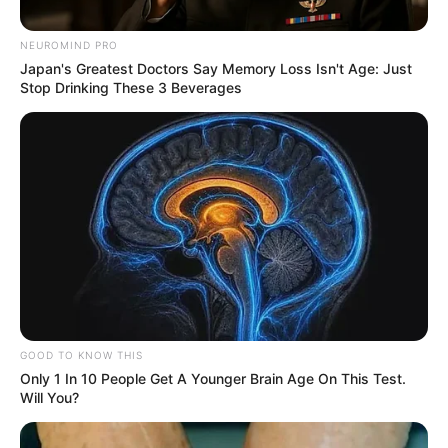
NEUROMIND PRO
Japan's Greatest Doctors Say Memory Loss Isn't Age: Just
Stop Drinking These 3 Beverages
Museo de Ovnilogía y Cultura Ancestral
Museo de otro mundo en Tenjo
Por:
J. Adriana Pardo
GOOD TO KNOW THIS
Only 1 In 10 People Get A Younger Brain Age On This Test.
Septiembre 4, 2025
Will You?