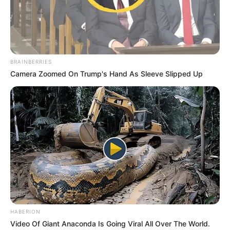
RECIBO DEL AGUA
LOCALIDAD DE USAQUÉN
CUNDINAMARCA
DESAPARECIDOS
CORTES DE LUZ
LOCALIDAD DE ENGATIVÁ
REGIOTRAM DE OCCIDENTE
LOCALIDAD DE SUBA
BRAINBERRIES
Camera Zoomed On Trump's Hand As Sleeve Slipped Up
HABERION
Video Of Giant Anaconda Is Going Viral All Over The World.