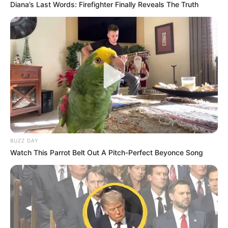
Diana’s Last Words: Firefighter Finally Reveals The Truth
TEMAS RELACIONADOS
CUARENTENA
MANTÉNGASE EN ALERTA
Tenemos todas las noticias que le
interesan. Para estar bien informado, por
favor, active las notificaciones de Alerta.
BUZZ DAY
Watch This Parrot Belt Out A Pitch-Perfect Beyonce Song
ACTIVAR AHORA
TEMAS DESTACADOS