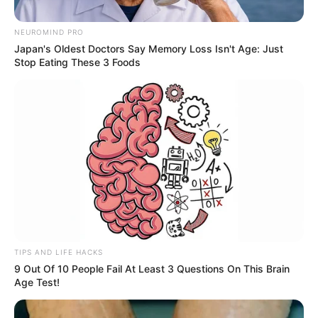
NEUROMIND PRO
Japan's Oldest Doctors Say Memory Loss Isn't Age: Just
Stop Eating These 3 Foods
RCN Radio - Inaldo Pérez
Por:
Tomás Guzmán Torres
TIPS AND LIFE HACKS
Julio 12, 2020
9 Out Of 10 People Fail At Least 3 Questions On This Brain
Age Test!