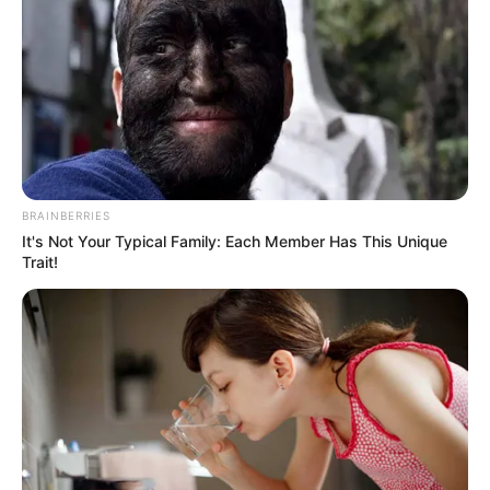
Caracas
, por lo que el transporte público es el mejor
aliado para aquellos que quieran o viven en este sector.
Es así, que en Galerías las personas podrán encontrar
varios apartamentos desde los
25 metros cuadrados y
casas de más de 100
, por lo que el valor del arriendo
suele depender mucho del lugar, la ubicación y otros
factores.
BRAINBERRIES
Inclusive, algunas páginas de arriendo inmobiliario,
It's Not Your Typical Family: Each Member Has This Unique
constata que se pueden conseguir inmuebles en arriendo
Trait!
desde los
$900.000, que suelen ser apartamentos
pequeños de una sola habitación, baño, cocina, lava
ropa y poco espacio para sala.
Es importante que tenga presente que puede acudir a la
inmobiliaria o directamente con el dueño del predio para
arrendarlo. Si acude hacerlo con el propietario,
tenga en
cuenta los detalles en el contrato de arrendamiento.