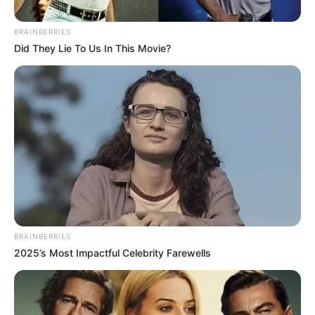
BRAINBERRIES
Did They Lie To Us In This Movie?
Inmobiliaria Bolsa
Cuánto tiempo tiene el inquilino para desocupar un
inmueble
BRAINBERRIES
Por:
Óscar Barrero
2025’s Most Impactful Celebrity Farewells
Septiembre 23, 2023