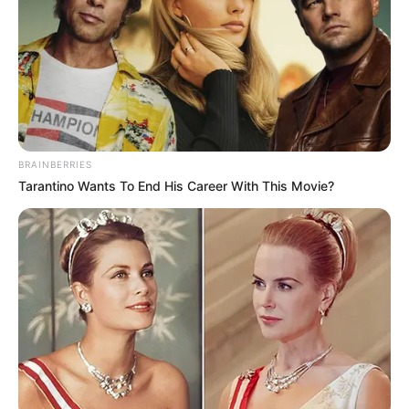
COMPARTIR
UNIRSE AL CANAL DE WHATSAPP
Son muchos los colombianos que viven en arriendo,
especialmente, en la capital del país, donde hay zonas en
las cuales
muchos desearían vivir, como es el caso del
BRAINBERRIES
barrio Galerías, que es uno de los más tradicionales en
Tarantino Wants To End His Career With This Movie?
la ciudad.
Este ha tenido un crecimiento importante tanto en lo
comercial como en lo inmobiliario,
pues muchos acuden
allí para comprar y vivienda y también para arrendar.
Lea también:
Arrendatarios andan asustados: Hacen
dura advertencia que los perjudica grandemente