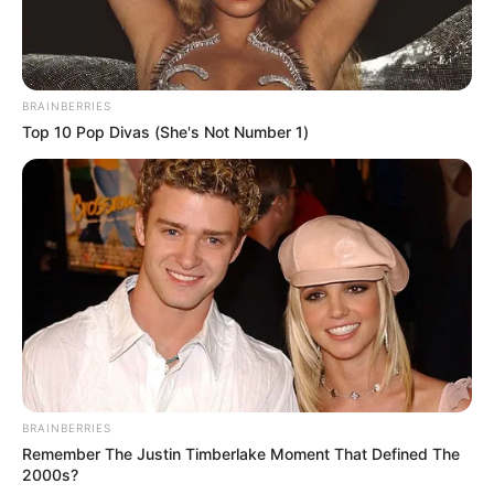
RECIBO DEL AGUA
LOCALIDAD DE USAQUÉN
CUNDINAMARCA
DESAPARECIDOS
CORTES DE LUZ
LOCALIDAD DE ENGATIVÁ
REGIOTRAM DE OCCIDENTE
BRAINBERRIES
LOCALIDAD DE SUBA
Top 10 Pop Divas (She's Not Number 1)
BRAINBERRIES
Remember The Justin Timberlake Moment That Defined The
2000s?