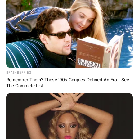
TEMAS RELACIONADOS
GALERÍAS
ARRIENDO EN BOGOTÁ
VIVIENDAS
MANTÉNGASE EN ALERTA
Tenemos todas las noticias que le
interesan. Para estar bien informado, por
BRAINBERRIES
favor, active las notificaciones de Alerta.
Remember Them? These '90s Couples Defined An Era—See
The Complete List
ACTIVAR AHORA
TEMAS DESTACADOS