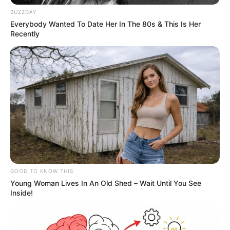
material inflamable en zonas de cobertura vegetal”, dijo
BUZZDAY
Rey.
Everybody Wanted To Date Her In The 80s & This Is Her
Recently
De interés:
Estrenaron skatepark en Cundinamarca: hasta
el Rey se animó a rodar
El mandatario también agradeció el esfuerzo de quienes
han participado en las labores de control: “Reconocemos
la labor de los bomberos de los diferentes municipios, los
consejos municipales de gestión del riesgo y la
comunidad que ha apoyado la atención de estas
emergencias”.
COMPARTIR
GOOD TO KNOW THIS
Young Woman Lives In An Old Shed – Wait Until You See
Inside!
ALERTA BOGOTÁ EN GOOGLE NEWS