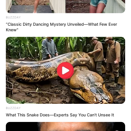
RECIBO DEL AGUA
LOCALIDAD DE USAQUÉN
CUNDINAMARCA
DESAPARECIDOS
CORTES DE LUZ
LOCALIDAD DE ENGATIVÁ
BUZZDAY
REGIOTRAM DE OCCIDENTE
“Classic Dirty Dancing Mystery Unveiled—What Few Ever
LOCALIDAD DE SUBA
Knew"
BUZZDAY
What This Snake Does—Experts Say You Can't Unsee It