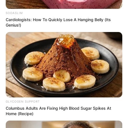
SODASLIM
Cardiologists: How To Quickly Lose A Hanging Belly (Its
Genius!)
X - @JorgeEmilioRey
Así está la situación por incendios en Cundinamarca.
Por:
Anthonny José Galindo Florian
Septiembre 14, 2025
GLYCOGEN SUPPORT
Columbus Adults Are Fixing High Blood Sugar Spikes At
Home (Recipe)