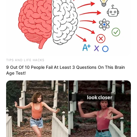
TEMAS RELACIONADOS
INCENDIOS FORESTALES
CUNDINAMARCA
JORGE REY
MANTÉNGASE EN ALERTA
TIPS AND LIFE HACKS
Tenemos todas las noticias que le
9 Out Of 10 People Fail At Least 3 Questions On This Brain
interesan. Para estar bien informado, por
Age Test!
favor, active las notificaciones de Alerta.
ACTIVAR AHORA
TEMAS DESTACADOS