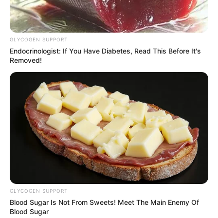
GLYCOGEN SUPPORT
Endocrinologist: If You Have Diabetes, Read This Before It's
Removed!
“Se reportan temperaturas por encima del promedio,
especialmente en la provincia del Alto Magdalena
. Esto,
GLYCOGEN SUPPORT
sumado a la acción de manos inescrupulosas, ha
Blood Sugar Is Not From Sweets! Meet The Main Enemy Of
generado incendios forestales”, denunció Rey.
Blood Sugar