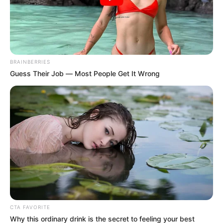
En el acta se estipuló que el
Viceministerio para el
Diálogo Social y los Derechos Humanos
, junto con la
Dirección de Asuntos Indígenas, ROM y Minorías
del
Ministerio del Interior, lideraría las acciones acordadas.
BRAINBERRIES
Guess Their Job — Most People Get It Wrong
CTA FAVORITE
Why this ordinary drink is the secret to feeling your best