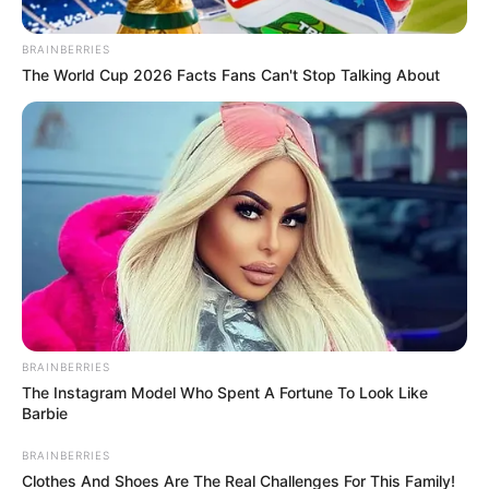
BRAINBERRIES
The World Cup 2026 Facts Fans Can't Stop Talking About
Camila Díaz
Dan solución a protestas en Bogotá: acta los pone a
caminar 'pianito'
BRAINBERRIES
Por:
Andrés Prieto
The Instagram Model Who Spent A Fortune To Look Like
Abril 4, 2025
Barbie
BRAINBERRIES
Clothes And Shoes Are The Real Challenges For This Family!