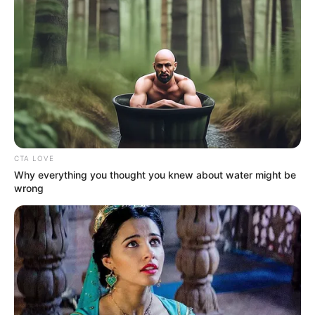
TEMAS RELACIONADOS
PROTESTAS
INDÍGENAS
BLOQUEOS
MANIFESTACIONES
MANTÉNGASE EN ALERTA
CTA LOVE
Tenemos todas las noticias que le
interesan. Para estar bien informado, por
Why everything you thought you knew about water might be
favor, active las notificaciones de Alerta.
wrong
ACTIVAR AHORA
TEMAS DESTACADOS