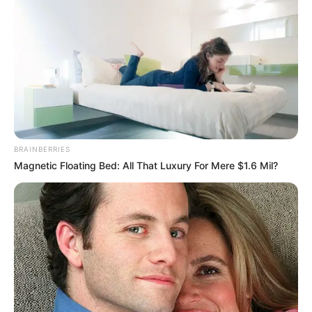
pendientes de intervenciones quirúrgicas que dependen
de diagnósticos previos.
Vea también:
Gobernador tiene con la barriga llena a
estudiantes: Colegios salen ganando
Flor Beltrán también expresó su preocupación por la
atención prestada por algunos profesionales de la salud.
Indicó que ha sido atendida por médicos sin suficiente
BRAINBERRIES
experiencia clínica, lo que, según su percepción, incide en
Magnetic Floating Bed: All That Luxury For Mere $1.6 Mil?
la calidad del servicio recibido. A pesar de que esta
situación no contradice directamente la normativa, sí
plantea interrogantes sobre los
estándares de formación
y supervisión del talento humano
en las EPS.
Frente a estos casos, la Superintendencia Nacional de
Salud recuerda que los usuarios pueden
interponer
tutelas
cuando sus derechos fundamentales sean
vulnerados, especialmente en temas de acceso oportuno
a servicios médicos. Sin embargo, los periodistas de