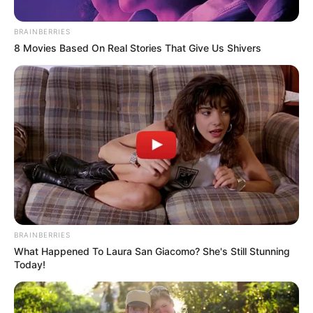
BRAINBERRIES
8 Movies Based On Real Stories That Give Us Shivers
Composición: Freepik
Definen tiempo límite para que le asignen cita médica: se
acaba la larga espera
BRAINBERRIES
What Happened To Laura San Giacomo? She's Still Stunning
Por:
Flor Angie Baena
Today!
Mayo 12, 2025