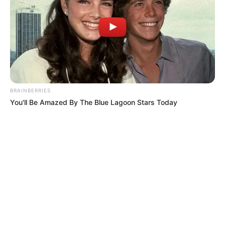
tiene cárcel
”.
Pero el mensaje que más preocupación generó fue otro
fragmento donde menciona
la
muerte de un hijo de una
de sus pacientes.
“Y
alias esta señora, que ustedes ya saben quién es, va
a seguir yéndole mal
, porque si la vida le enseña una vez
y usted
sigue haciendo las cosas mal
, ya le mató un hijo.
BRAINBERRIES
Acuérdese que usted tiene otro hijo
”.
You'll Be Amazed By The Blue Lagoon Stars Today
Para
Diana Rojas Mejía no hay dudas de que esas
palabras iban dirigidas hacia ella.
“Es clarísimo.
Él tendría que demostrarle a la Fiscalía y
al país entero de quién está hablando
, porque a no ser
que tenga otra paciente que lo esté denunciando, que
su
hijo haya fallecido en un accidente aéreo y que tenga
otro hijo que también es piloto
”.
Además,
aseguró sentirse intimidada.