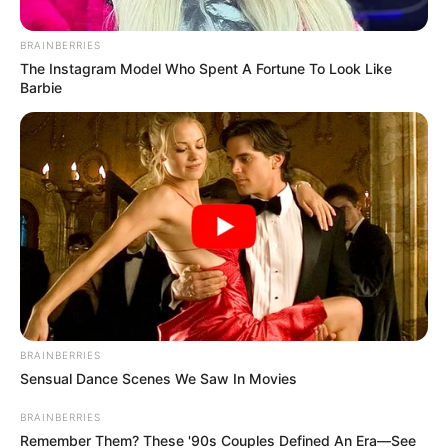
amenazas de reconocido cirujano.
BRAINBERRIES
The Instagram Model Who Spent A Fortune To Look Like
Barbie
Por:
July Morales
Mayo 26, 2026
COMPARTIR
BRAINBERRIES
Sensual Dance Scenes We Saw In Movies
UNIRSE AL CANAL DE WHATSAPP
BRAINBERRIES
Remember Them? These '90s Couples Defined An Era—See