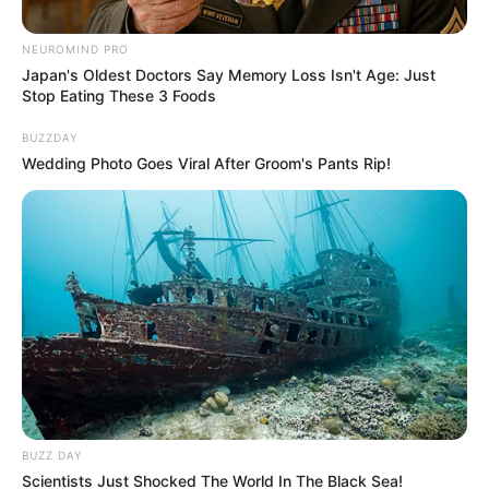
NEUROMIND PRO
Japan's Oldest Doctors Say Memory Loss Isn't Age: Just
Stop Eating These 3 Foods
BUZZDAY
Wedding Photo Goes Viral After Groom's Pants Rip!
Composición
Distrito dará casi 1 millón de pesos a ciudadanos: les
pagarán el alquiler y dormirán sabroso
Por:
Sophia Salamanca Gómez
Febrero 24, 2025
BUZZ DAY
Scientists Just Shocked The World In The Black Sea!