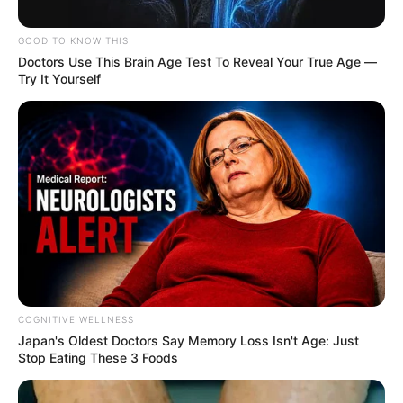
GOOD TO KNOW THIS
Doctors Use This Brain Age Test To Reveal Your True Age —
Try It Yourself
Alerta Tolima
Conozca los puntos de atención para la población
víctima del conflicto armado interno.
Por:
July Pulgarín
COGNITIVE WELLNESS
Julio 8, 2022
Japan's Oldest Doctors Say Me​mory Lo​ss Isn't Age: Just
Stop Eating These 3 Foods