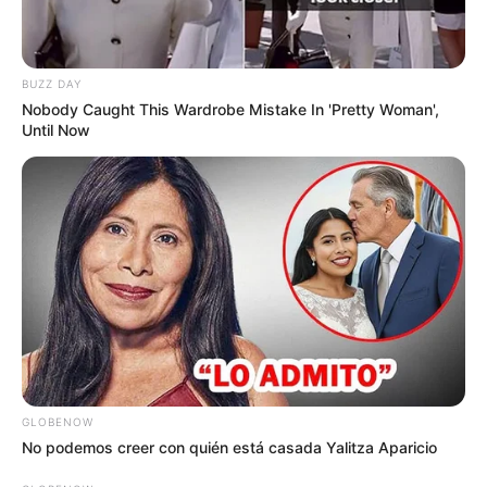
TEMAS DESTACADOS
BUZZ DAY
RECIBO DEL AGUA
LOCALIDAD DE USAQUÉN
Nobody Caught This Wardrobe Mistake In 'Pretty Woman',
CUNDINAMARCA
DESAPARECIDOS
Until Now
CORTES DE LUZ
LOCALIDAD DE ENGATIVÁ
REGIOTRAM DE OCCIDENTE
LOCALIDAD DE SUBA
GLOBENOW
No podemos creer con quién está casada Yalitza Aparicio