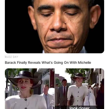
ALERTA BOGOTÁ EN GOOGLE NEWS
TEMAS RELACIONADOS
CONFLICTO ARMADO
VÍCTIMAS
MANTÉNGASE EN ALERTA
BUZZ DAY
Barack Finally Reveals What's Going On With Michelle
Tenemos todas las noticias que le
interesan. Para estar bien informado, por
favor, active las notificaciones de Alerta.
ACTIVAR AHORA