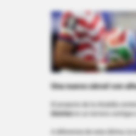
Una nueva cárcel con alt
El proyecto de la Alcaldía cont
Distrital
en un terreno contiguo 
A diferencia de esta última, la