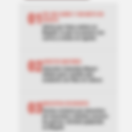
01
DÍA SIN CARRO Y SIN MOTO EN
BOGOTÁ
Alerta por falsa noticia en
Bogotá: lo que no pasará con
carros y motos en agosto
02
ADULTOS MAYORES
Atención Colombia Mayor:
alistan gran cambio que
acabaría con filas en cobros
03
MASCOTAS EN BOGOTÁ
Vecina reclamó por desechos
de mascotas y dueñas sacaron
las garras: terminó golpeada
en Bogotá