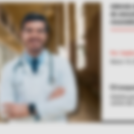
Además d
de atenc
resociali
Por:
Sophi
Marzo 18, 
Compos
Distrito p
centro de