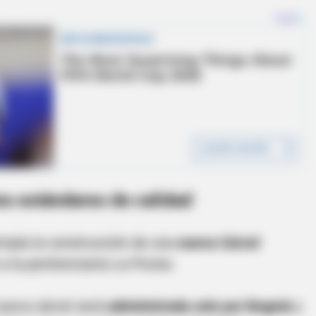
os estándares de calidad
empla la construcción de una
nueva Cárcel
a la penitenciaría La Picota.
 nueva cárcel será
administrada solo por Bogotá
y