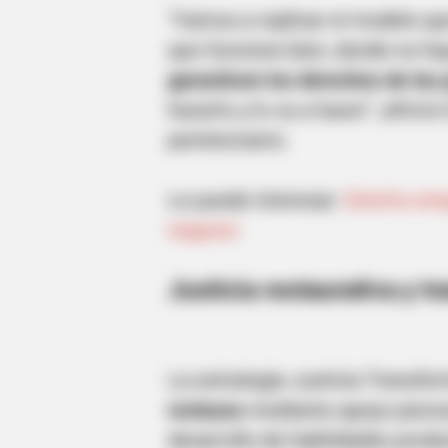
“Vamos a replicar el modelo q
que funcione bien, donde no ha
garanticen los derechos de las 
hacerlo y lo va a hacer”, afirmó
penitenciario.
Le puede interesar:
Distrito em
HABERION
negocio
5 Of The Rarest Human Mutations
Justicia restaurativa y t
La estrategia Justicia Transfo
reclusos
mediante apoyo psicoso
desarrollo de habilidades produc