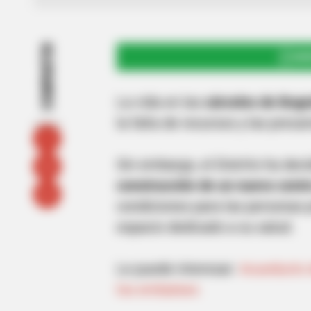
COMPARTIR
UNI
La vida en las
cárceles de Bogo
la falta de recursos y las preca
Sin embargo, el Distrito ha dec
construcción de un nuevo centr
condiciones para las personas p
espacio dedicado a su salud.
Le puede interesar:
Acueducto d
los embalses