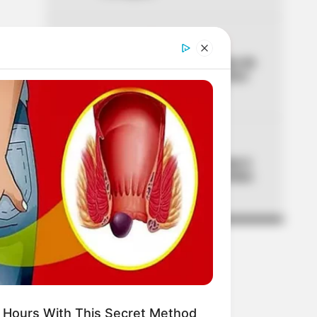
04
CUMPLEAÑOS DE BOGOTÁ
Galán celebró los 488 años de
Bogotá con balance de cinco
grandes logros sociales
05
CORABASTOS
Precios en Corabastos este 6
de agosto de 2026: alimentos
que más bajaron
 Hours With This Secret Method