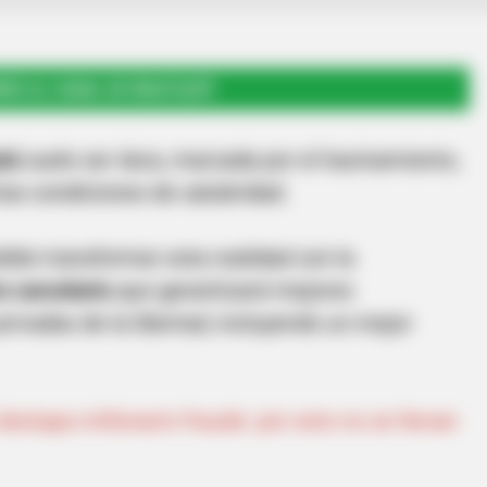
RSE AL CANAL DE WHATSAPP
tá
suele ser dura, marcada por el hacinamiento,
rias condiciones de salubridad.
idido transformar esta realidad con la
o carcelario
que garantizará mejores
rivadas de la libertad, incluyendo un mejor
estapa millonario fraude: por esto no se llenan