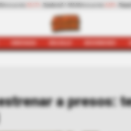
-4,25%
Papaya
$ 3.221,00
+11,16%
Plátano hartón verde
$ 2
(Precio por kilo)
HINCHADA
BOLSILLO
BOCHINCHES
tá
Quejódromo
Distrito pone a estrenar a presos: tendrí
 estrenar a presos: 