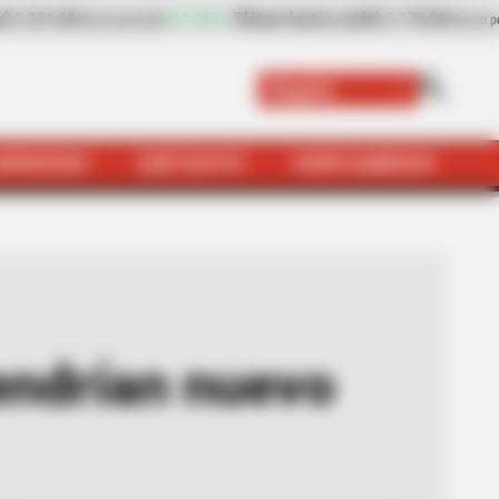
.170,00
-14,80%
plátano hartón verde
$ 1.753,00
(Precio por kilo)
(Precio por kilo
Bogotá
SERVICIOS
QUÉ SUSTO
VIVIR SABROSO
an nuevo centro de salud
tendrían nuevo