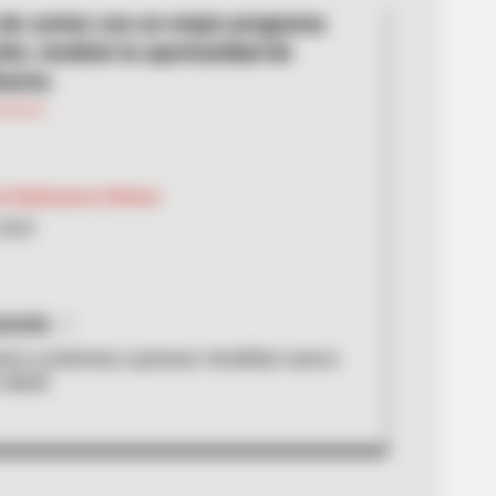
e contar con un mejor programa
ión, tendrán la oportunidad de
zarse.
a Salamanca Gómez
2025
ición
one a estrenar a presos: tendrían nuevo
 salud