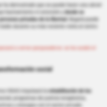
ue ha demostrado que se puede hacer una cárcel
ya hacinamiento ni extorsión y
donde se
personas privadas de la libertad
. Bogotá puede
 Galán durante su más reciente visita al centro
pezará a cerrar parqueaderos: se les acabó el
HABERION
 By Order
Rare Elephant Birth—Th
Shock
ransformación social
rma VIDAS impulsará la
rehabilitación de los
cial, programas de justicia terapéutica,
tivas y sinergias con el sector privado.