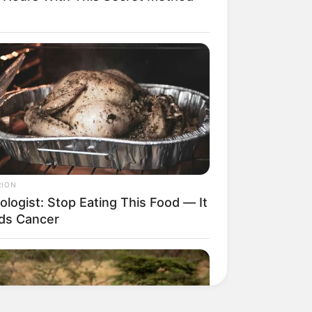
RION
ologist: Stop Eating This Food — It
ds Cancer