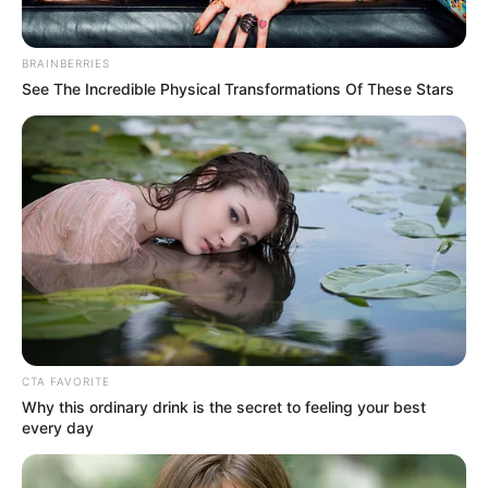
participen total o parcialmente en el cese de actividades
en las jornadas de movilización del 28 y 29 de mayo de
2025", sostuvo la entidad en su momento a través de un
BRAINBERRIES
comunicado.
See The Incredible Physical Transformations Of These Stars
COMPARTIR
ALERTA BOGOTÁ EN GOOGLE NEWS
TEMAS RELACIONADOS
PROFESORES
MAESTROS
DOCENTES
PARO DE MAESTROS
COLEGIOS PÚBLICOS DE BOGOTÁ
CTA FAVORITE
Why this ordinary drink is the secret to feeling your best
every day
MANTÉNGASE EN ALERTA