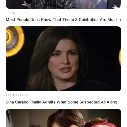
BRAINBERRIES
Most People Don't Know That These 8 Celebrities Are Muslim
Colprensa
Descontarán salario de profesores que van a
manifestaciones en horario escolar.
BRAINBERRIES
Por:
Anthonny José Galindo Florian
Gina Carano Finally Admits What Some Suspected All Along
Julio 17, 2025