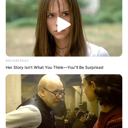
Tenemos todas las noticias que le
interesan. Para estar bien informado, por
favor, active las notificaciones de Alerta.
ACTIVAR AHORA
BRAINBERRIES
TEMAS DESTACADOS
Her Story Isn't What You Think—You''ll Be Surprised
RECIBO DEL AGUA
LOCALIDAD DE USAQUÉN
CUNDINAMARCA
DESAPARECIDOS
CORTES DE LUZ
LOCALIDAD DE ENGATIVÁ
REGIOTRAM DE OCCIDENTE
LOCALIDAD DE SUBA