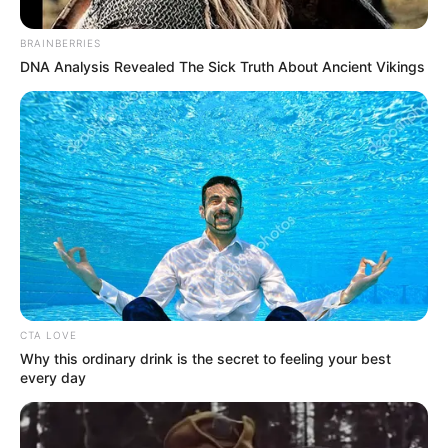
estar cumpliendo con sus responsabilidades.
BRAINBERRIES
De interés:
Galán entrega colegio en Ciudad Bolívar: le
DNA Analysis Revealed The Sick Truth About Ancient Vikings
hace competencia a los privados
CTA LOVE
Why this ordinary drink is the secret to feeling your best
every day