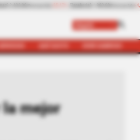
0
-4,25%
Papaya
$ 3.221,00
+11,16%
Plátano h
(Precio por kilo)
(Precio por kilo)
Bogotá
SERVICIOS
QUÉ SUSTO
VIVIR SABROSO
cuajada con melao en Bogotá
 la mejor