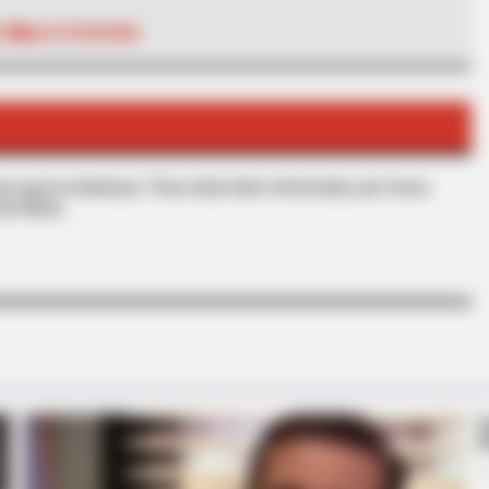
TÁ
GASTRONOMÍA
BRAINBERRIES
BRAIN
From Albinos To Polygamists: The
Bri
World's Most Unique Families
Her
s que le interesan. Para estar bien informado, por favor,
de Alerta.
BRAINBERRIES