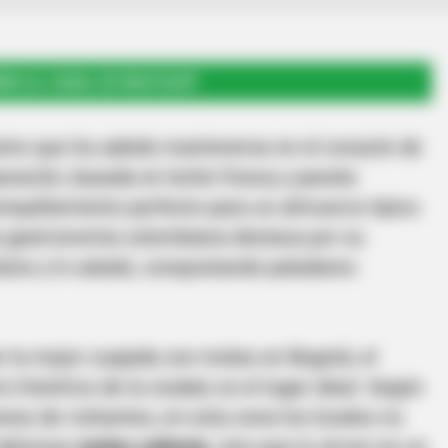
RSE AL CANAL DE WHATSAPP
tre que ha sabido mantenerse en el corazón de
aración, basada en leche fresca y panela
acompañamiento perfecto para un almuerzo típico
la gastronomía colombiana destaca por su
dulce y lo salado, conquistando paladares
r la mejor cuajada con melao en Bogotá, el
ro histórico de la ciudad, es el lugar ideal. Según
iones de visitantes, en esta zona los locales no
delicioso
melao caliente
, sino que lo sirven en un