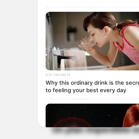
Cuajada
: Calienta leche f
natural que separa la cuaj
obtendrás una textura suav
Melao
: Derrite panela en 
clavo para realzar el sabor.
CTA FAVORITE
Combina ambos elementos y dis
Why this ordinary drink is the secr
to feeling your best every day
su simpleza y sabor.
Lee también:
Galán no se quedó
Un plan imperdible 