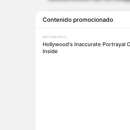
Más allá de su irresistible sabo
Contenido promocionado
lo hacen aún más especial. La
una excelente fuente de proteín
BRAINBERRIES
muscular.
Hollywood's Inaccurate Portrayal O
Inside
El
melao
, hecho a base de pane
contiene minerales como hierro
fortalecen el sistema inmunoló
debe disfrutarse con moderació
Receta: cómo preparar c
Elaborar este postre tradicional