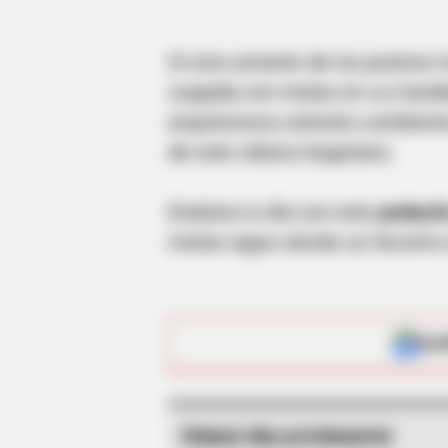
Si eres amante de los postres t
cuajada con melao en La Candel
arquitectura colonial y ambiente
de este clásico bogotano.
BRAINBERRIES
Endulza tu día con este
pedacit
These Photos Make Us Nostalgic F
melao sigue siendo un favorito e
ALE
TEMAS RELACIONADOS