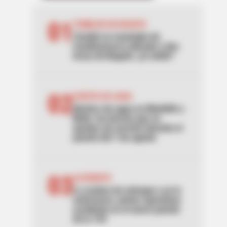
01
TEMBLOR EN BOGOTÁ
Tembló en municipio de
Cundinamarca ubicado a dos
horas de Bogotá: ¿lo sintió?
02
CORTES DE AGUA
Noches sin agua en Medellín y
Bello: los barrios que se
quedan sin servicio durante el
puente del 7 de agosto
03
ACCIDENTE
Lo acaban de entregar y ya lo
estrenaron: primer aparatoso
accidente en el nuevo puente
de la 153