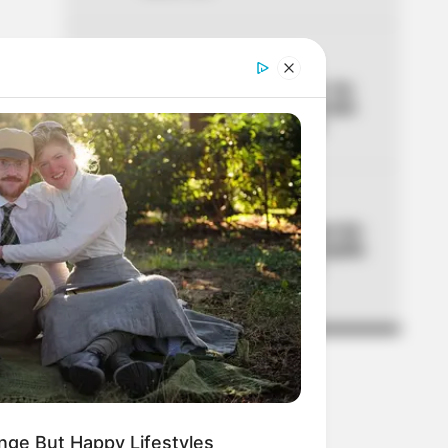
04
ALTAS TEMPERATURAS
El Tolima se está asando: los
municipios que han superado
los 40 °C de temperatura
05
CORTES DE LUZ
¡Se dañó el fin de semana! Air-
e cortará la luz en Barranquilla
y Luruaco este sábado y
domingo
nge But Happy Lifestyles