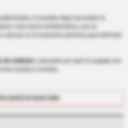
radicionales, no puedes dejar de probar la
aria. Este barrio emblemático, con su
 cultural, es el escenario perfecto para disfrutar
CTA FAVORITE
o de tradición
y descubre por qué la cuajada con
or The 70's
Why this ordinary drink i
every day
ntre locales y turistas.
RTA BOGOTÁ EN GOOGLE NEWS