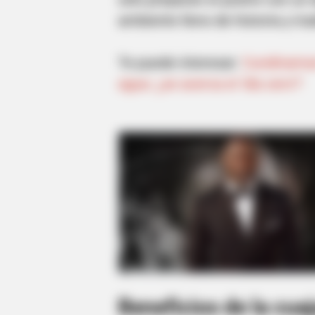
ambiente lleno de historia y trad
Te puede interesar:
Cundinamar
agua: ¿se acerca el 'día cero'?
Beneficios de la cua