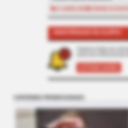
LA CANDELARIA
TURISMO EN BOGO
BRAINBERRIES
She Spends Millions To Transform
Herself Into A Barbie Doll!
MANTÉNGASE EN ALERTA
Tenemos todas las noticia
active las notificaciones 
ACTIVAR AHORA
BRAINBERRIES