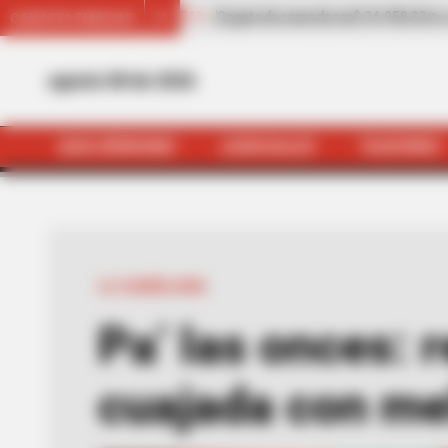
s
$ 24.958,33
-2,12%
Cilantro
$ 1.611,00
-1,23
CANASTA FAMILIAR
(Precio por kilo)
(Precio por kilo)
agosto 08 de 2026
QUEJÓDROMO
JUDICIALES
TAXIVIRIS
INICIO
Alerta Bogotá
Qu
LA CANDELARIA
Pa’ las onces: 
cuajada con me