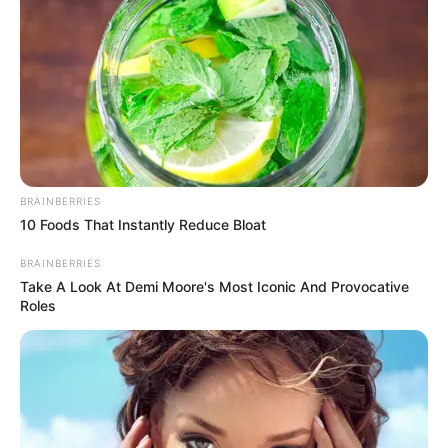
RECIBO DEL AGUA
LOCALIDAD DE USAQUÉN
CUNDINAMARCA
DESAPARECIDOS
CORTES DE LUZ
LOCALIDAD DE ENGATIVÁ
REGIOTRAM DE OCCIDENTE
LOCALIDAD DE SUBA
BRAINBERRIES
10 Foods That Instantly Reduce Bloat
BRAINBERRIES
Take A Look At Demi Moore's Most Iconic And Provocative
Roles