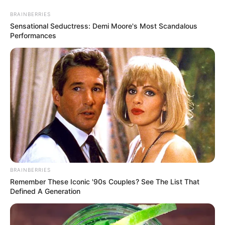
BRAINBERRIES
TEMAS RELACIONADOS
Sensational Seductress: Demi Moore's Most Scandalous
Performances
CORONAVIRUS
IVÁN DUQUE
MINISTRO DE DEFENSA
MANTÉNGASE EN ALERTA
Tenemos todas las noticias que le
interesan. Para estar bien informado, por
favor, active las notificaciones de Alerta.
ACTIVAR AHORA
BRAINBERRIES
Remember These Iconic '90s Couples? See The List That
Defined A Generation
TEMAS DESTACADOS