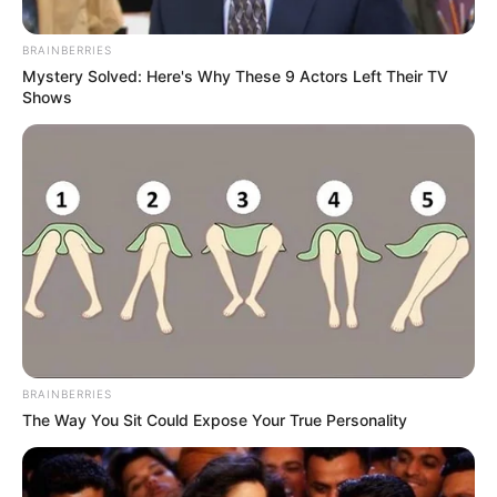
BRAINBERRIES
Mystery Solved: Here's Why These 9 Actors Left Their TV
Shows
Por:
María Camila Torres Cepeda
Enero 26, 2021
COMPARTIR
UNIRSE AL CANAL DE WHATSAPP
BRAINBERRIES
The Way You Sit Could Expose Your True Personality
El
presidente Iván Duque
lamentó con profundo dolor la
muerte del ministro de Defensa, Carlos Holmes Trujillo,