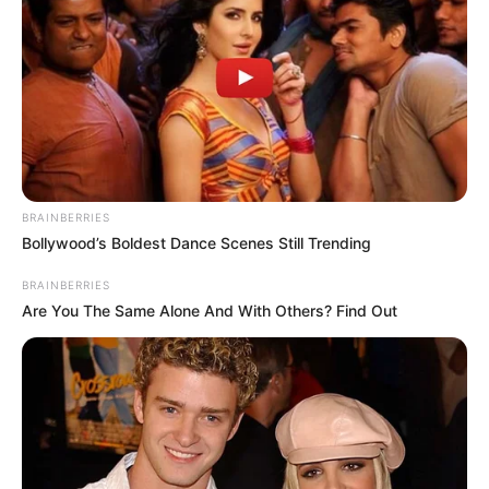
a causa del coronavirus.
Lea También:
Falleció Julio Roberto Gómez, presidente
de la CGT
“Se fue mi amigo y compañero de lucha (…) la muerte de
Carlos Holmes Trujillo me llena de dolor. Su cariño hacia
mis hijos nunca lo olvidaremos con María Juliana”,
expresó el mandatario.
BRAINBERRIES
Bollywood’s Boldest Dance Scenes Still Trending
BRAINBERRIES
Are You The Same Alone And With Others? Find Out