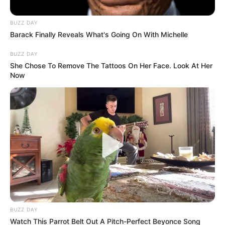
BUZZ DAY
Barack Finally Reveals What's Going On With Michelle
BUZZ DAY
She Chose To Remove The Tattoos On Her Face. Look At Her
Now
Pixabay
Una de las empresas de aseo de Bogotá advierte de
posibles sobrecostos en facturas de servicios públicos
Por:
July Pulgarín
Julio 27, 2022
BUZZ DAY
Watch This Parrot Belt Out A Pitch-Perfect Beyonce Song