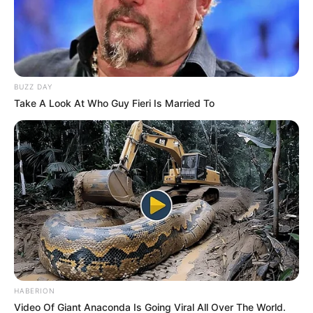
la labor
y por el contrario, se distribuyen a los demás
prestadores.
Lea aquí:
Impuesto vehicular en Bogotá: Pille hasta
cuándo hay descuentos y ahórrese una platica
BUZZ DAY
Take A Look At Who Guy Fieri Is Married To
HABERION
Video Of Giant Anaconda Is Going Viral All Over The World.