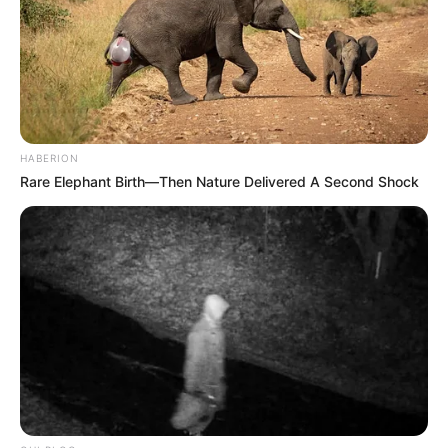
RECIBO DEL AGUA
LOCALIDAD DE USAQUÉN
CUNDINAMARCA
DESAPARECIDOS
CORTES DE LUZ
LOCALIDAD DE ENGATIVÁ
REGIOTRAM DE OCCIDENTE
LOCALIDAD DE SUBA
HABERION
Rare Elephant Birth—Then Nature Delivered A Second Shock