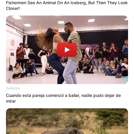
FACTURAS DE SERVICIOS PÚBLICOS
Fishermen See An Animal On An Iceberg, But Then They Look
COBROS EXCESIVOS
Closer!
SERVICIOS PÚBLICOS A ALTO COSTO
SERVICIOS PÚBLICOS
MANTÉNGASE EN ALERTA
Tenemos todas las noticias que le
interesan. Para estar bien informado, por
favor, active las notificaciones de Alerta.
DARADA
ACTIVAR AHORA
Cuando esta pareja comenzó a bailar, nadie pudo dejar de
mirar
TEMAS DESTACADOS