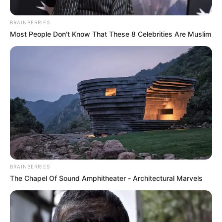
BRAINBERRIES
Most People Don't Know That These 8 Celebrities Are Muslim
Diana Cabrera
BRAINBERRIES
The Chapel Of Sound Amphitheater - Architectural Marvels
Por:
Diana Cabrera
Noviembre 8, 2022