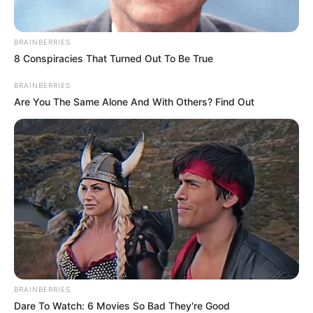
Por último,
las muestras del Encuentro de Artes
Escénicas Fides–Compensar, se desarrollarán hasta el
viernes 11 de noviembre,
y las actividades se llevarán a
BRAINBERRIES
cabo en el coliseo Polideportivo del Centro Urbano de
8 Conspiracies That Turned Out To Be True
Recreación de Compensar.
BRAINBERRIES
Are You The Same Alone And With Others? Find Out
COMPARTIR
ALERTA BOGOTÁ EN GOOGLE NEWS
TEMAS RELACIONADOS
ALCALDÍA DE BOGOTÁ
COMPENSAR
SIBATÉ, CUNDINAMARCA
EVENTOS EN BOGOTÁ
SALIDAS EN BOGOTÁ
PROGRAMAS SOCIALES
BRAINBERRIES
Dare To Watch: 6 Movies So Bad They're Good
MANTÉNGASE EN ALERTA