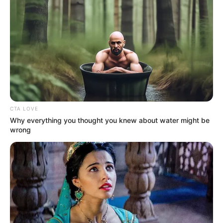
COMPARTIR
UNIRSE AL CANAL DE WHATSAPP
Este 14 y 15 de septiembre,
el Parque Simón Bolívar de
Bogotá será el escenario de la tercera edición del
Festival Cordillera,
uno de los eventos musicales más
esperados del año.
CTA LOVE
Con la participación de grandes artistas internacionales
Why everything you thought you knew about water might be
como
Juan Luis Guerra, Miranda, Los Fabulosos
wrong
Cadillacs, Bersuit, Molotov y Hombres G,
las puertas del
festival abrirán a las 12:00 del mediodía y se aconseja a
los asistentes llegar en transporte público, ya que no
habrá estacionamientos oficiales.
Lea también:
Festival Internacional de las Artes Vivas
cubre a Bogotá con más de 100 espectáculos