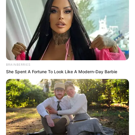
- Elementos de camping como sillas o carpas.
- Cigarrillos y vaporizadores.
- Sombrillas.
- Alimentos o bebidas.
- Mascotas.
BRAINBERRIES
She Spent A Fortune To Look Like A Modern-Day Barbie
- Drones o equipos fotográficos profesionales.
- Sustancias alucinógenas.
Se recomienda también llevar una maleta pequeña y
verificar de antemano las rutas de transporte público
que estarán habilitadas para el regreso a casa. El SITP
dispondrá rutas nocturnas especiales desde las 10:30
p.m. y hasta las 2:30 a.m., facilitando la movilidad de los
asistentes.