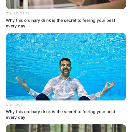
CTA FAVORITE
Why this ordinary drink is the secret to feeling your best
every day
Foto @cordillerafestival
Festival Cordillera 2024.
Por:
David Rincón
CTA LOVE
Septiembre 13, 2024
Why this ordinary drink is the secret to feeling your best
every day