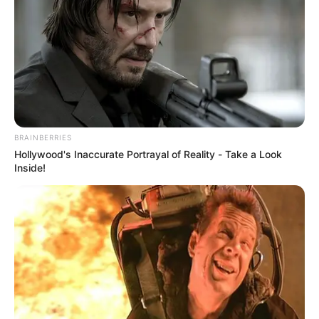
EVENTOS EN BOGOTÁ
FESTIVAL CORDILLERA
SIMÓN BOLÍVAR
MANTÉNGASE EN ALERTA
Tenemos todas las noticias que le
interesan. Para estar bien informado, por
BRAINBERRIES
favor, active las notificaciones de Alerta.
Hollywood's Inaccurate Portrayal of Reality - Take a Look
Inside!
ACTIVAR AHORA
TEMAS DESTACADOS
RECIBO DEL AGUA
LOCALIDAD DE USAQUÉN
CUNDINAMARCA
DESAPARECIDOS