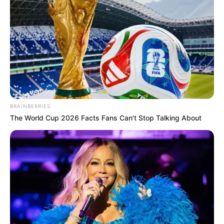
AVALANCHA
QUETAME, CUNDINAMARCA
VÍA BOGOTÁ - VILLAVICENCIO
MANTÉNGASE EN ALERTA
Tenemos todas las noticias que le
interesan. Para estar bien informado, por
BRAINBERRIES
favor, active las notificaciones de Alerta.
The World Cup 2026 Facts Fans Can't Stop Talking About
ACTIVAR AHORA
TEMAS DESTACADOS
RECIBO DEL AGUA
LOCALIDAD DE USAQUÉN