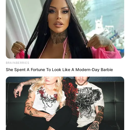
Lea además:
Por tragedia en Quetame modifican
importante paso en transversal en vía Bogotá -
Villavicencio
BRAINBERRIES
She Spent A Fortune To Look Like A Modern-Day Barbie
En el lugar,
se evidenció una creciente que cada vez
aumenta por las constantes lluvias, lo cual, ya es
recurrente para los habitantes del sector de Naranjal,
quienes nunca se les dio conocimiento de un riesgo
latente.
Tras la tragedia
los únicos que sobrevivieron de los
escombros, contaron lo sucedido
mientras salían por las
vías angostas del caserío.