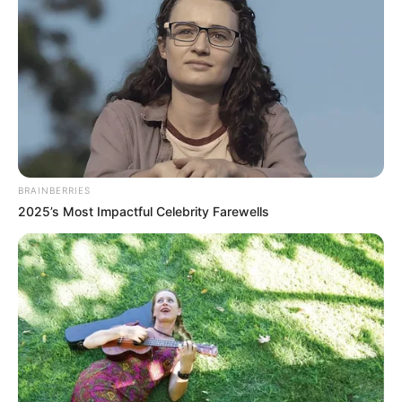
TEMAS DESTACADOS
RECIBO DEL AGUA
LOCALIDAD DE USAQUÉN
CUNDINAMARCA
DESAPARECIDOS
CORTES DE LUZ
LOCALIDAD DE ENGATIVÁ
REGIOTRAM DE OCCIDENTE
LOCALIDAD DE SUBA
BRAINBERRIES
2025’s Most Impactful Celebrity Farewells