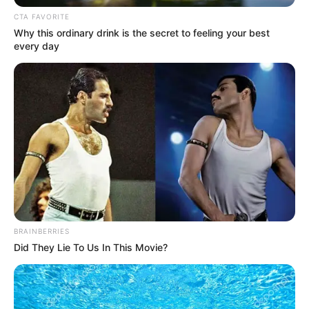
riesgo a los menores.
CTA FAVORITE
Why this ordinary drink is the secret to feeling your best
every day
BRAINBERRIES
Did They Lie To Us In This Movie?