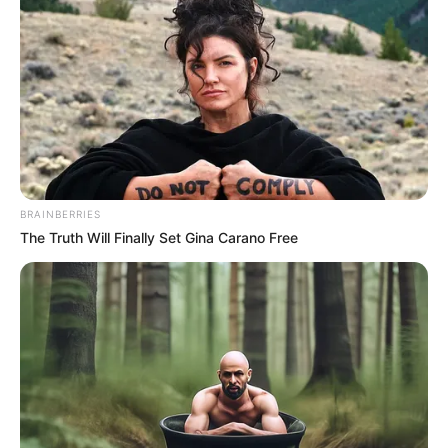
la protección de los niños, niñas y adolescentes está por
encima de cualquier otro interés.
Noticias relacionadas:
Alcalde de Chía le apuesta a la educación:
estudiantes pilosos tendrán becas
Predial 2025 en Chía: errores tendrían a propietarios
sin un peso
Chía empezó a legalizar terrenos: vecinos se
BRAINBERRIES
olvidarán del arriendo
The Truth Will Finally Set Gina Carano Free
COMPARTIR
ALERTA BOGOTÁ EN GOOGLE NEWS