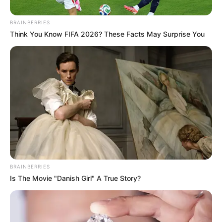
BRAINBERRIES
Think You Know FIFA 2026? These Facts May Surprise You
Alcaldía de Chía
Estudiantes de Chía, bajo vigilancia especial nueva
estrategia en colegios
BRAINBERRIES
Por:
Cristhiam Martínez
Is The Movie "Danish Girl" A True Story?
Agosto 19, 2025