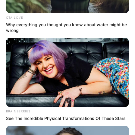
TEMAS RELACIONADOS
CTA LOVE
Why everything you thought you knew about water might be
EJÉRCITO NACIONAL
COLEGIOS
wrong
SEGURIDAD PRIVADA
POLICÍA
ESTUDIANTES
CHÍA, CUNDINAMARCA
MANTÉNGASE EN ALERTA
Tenemos todas las noticias que le
interesan. Para estar bien informado, por
favor, active las notificaciones de Alerta.
ACTIVAR AHORA
BRAINBERRIES
See The Incredible Physical Transformations Of These Stars