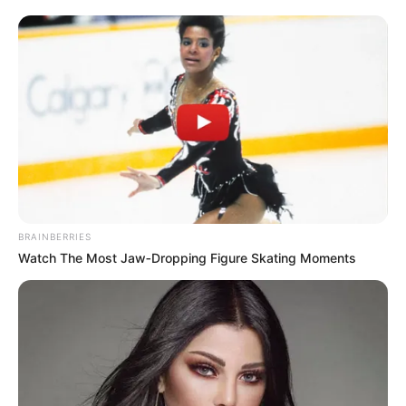
COMPARTIR
UNIRSE AL CANAL DE WHATSAPP
Este martes 12 de noviembre, las lluvias volvieron a
causar estragos en Bogotá, especialmente en la Autopista
Norte, donde los encharcamientos complicaron el tránsito
y dejaron a muchos conductores literalmente
“con el
agua hasta el cuello”
. La temporada invernal ha
golpeado con fuerza la ciudad, generando inundaciones
en
varias zona
s, principalmente en el norte, donde
BRAINBERRIES
humedales como el Torca
han acumulado grandes
Watch The Most Jaw‑Dropping Figure Skating Moments
cantidades de agua. Este exceso ha desbordado
humedales y afectado la Autopista Norte, complicando la
movilidad tanto de conductores como de rutas escolares.
Te puede interesar:
Se cae el cielo: La Calera
congestionada y en riesgo por fuertes lluvias;
conductores a tener paciencia