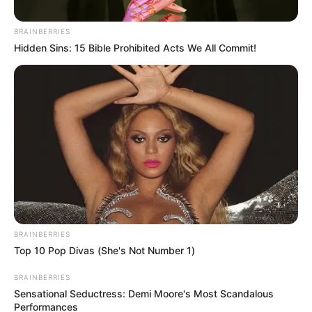
BRAINBERRIES
Hidden Sins: 15 Bible Prohibited Acts We All Commit!
Transito de Bogotá - Cuenta X
Inundaciones por aguaceros en Bogotá
Por:
Jhonatan Bello Florez
BRAINBERRIES
Top 10 Pop Divas (She's Not Number 1)
Noviembre 12, 2024
BRAINBERRIES
Sensational Seductress: Demi Moore's Most Scandalous
Performances