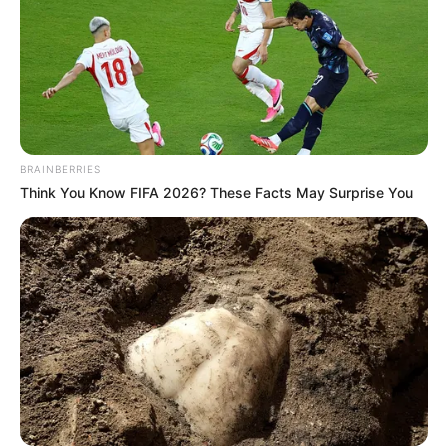
BRAINBERRIES
Think You Know FIFA 2026? These Facts May Surprise You
Archivo
Galán lanza advertencia: proveedores de medicamentos y
las EPS sin solución
Por:
Andrés Prieto
Marzo 25, 2025