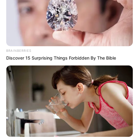
RECIBO DEL AGUA
LOCALIDAD DE USAQUÉN
CUNDINAMARCA
DESAPARECIDOS
CORTES DE LUZ
LOCALIDAD DE ENGATIVÁ
REGIOTRAM DE OCCIDENTE
LOCALIDAD DE SUBA
BRAINBERRIES
Discover 15 Surprising Things Forbidden By The Bible