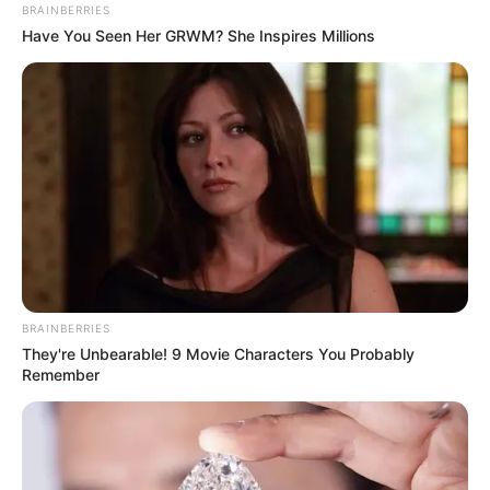
BRAINBERRIES
Have You Seen Her GRWM? She Inspires Millions
TEMAS RELACIONADOS
SALUD
MEDICAMENTOS
EPS
CARLOS FERNANDO GALÁN
MANTÉNGASE EN ALERTA
Tenemos todas las noticias que le
interesan. Para estar bien informado, por
favor, active las notificaciones de Alerta.
BRAINBERRIES
They're Unbearable! 9 Movie Characters You Probably
Remember
ACTIVAR AHORA
TEMAS DESTACADOS