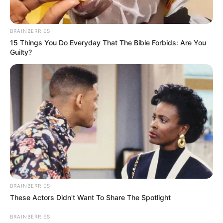
Le puede interesar:
Trancones no terminarán: Regiotram
del Norte sería enterrado por drástica medida
BRAINBERRIES
15 Things You Do Everyday That The Bible Forbids: Are You
Guilty?
BRAINBERRIES
These Actors Didn't Want To Share The Spotlight
BRAINBERRIES