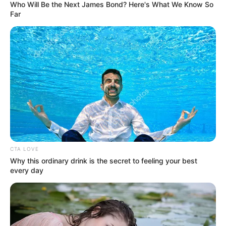
Who Will Be the Next James Bond? Here's What We Know So
actual.
La reunión de este lunes se presenta como un
Far
momento decisivo que podría influir en la dirección de la
política ambiental y urbana en Bogotá.
COMPARTIR
ALERTA BOGOTÁ EN GOOGLE NEWS
TEMAS RELACIONADOS
GALÁN
MINISTERIO DE AMBIENTE
CTA LOVE
Why this ordinary drink is the secret to feeling your best
every day
MANTÉNGASE EN ALERTA
Tenemos todas las noticias que le
interesan. Para estar bien informado, por