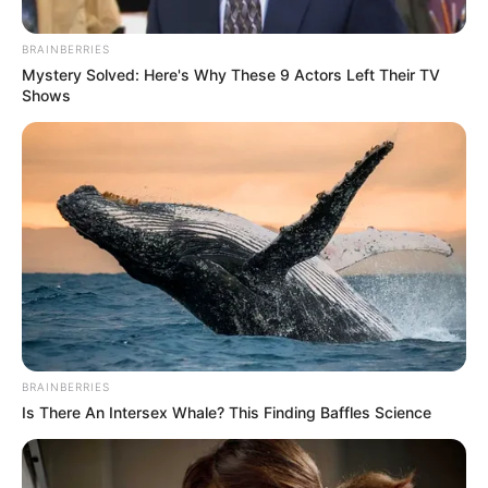
BRAINBERRIES
Mystery Solved: Here's Why These 9 Actors Left Their TV
Shows
Cortesía: Alcaldía de Bogotá
Galán habla de programa para bogotanos
BRAINBERRIES
Is There An Intersex Whale? This Finding Baffles Science
Por:
Andrés Prieto
Marzo 6, 2025