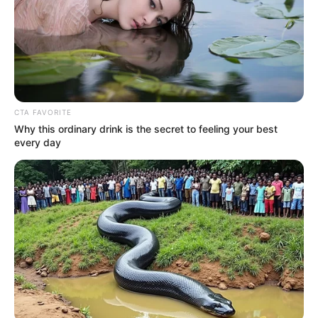
favor, active las notificaciones de Alerta.
ACTIVAR AHORA
CTA FAVORITE
TEMAS DESTACADOS
Why this ordinary drink is the secret to feeling your best
every day
RECIBO DEL AGUA
LOCALIDAD DE USAQUÉN
CUNDINAMARCA
DESAPARECIDOS
CORTES DE LUZ
LOCALIDAD DE ENGATIVÁ
REGIOTRAM DE OCCIDENTE
LOCALIDAD DE SUBA