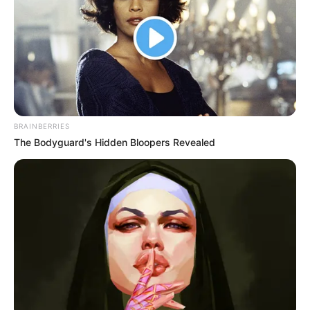
TEMAS RELACIONADOS
ABUSO DE MENORES
LUIS ALFREDO GARAVITO
RAFAEL URIBE NOGUERA
BRAINBERRIES
MANTÉNGASE EN ALERTA
The Bodyguard's Hidden Bloopers Revealed
Tenemos todas las noticias que le
interesan. Para estar bien informado, por
favor, active las notificaciones de Alerta.
ACTIVAR AHORA