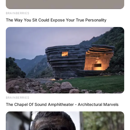
BRAINBERRIES
The Way You Sit Could Expose Your True Personality
Colprensa
Diciembre de 2016. Yuliana Samboní fue víctima de
BRAINBERRIES
Rafael Uribe Noguera, un prestigioso arquitecto que violó
y luego estranguló a la pequeña indígena de 7 años.
The Chapel Of Sound Amphitheater - Architectural Marvels
Por:
Liliana Pinzón Garzón
Junio 19, 2020