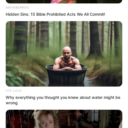
TEMAS DESTACADOS
BRAINBERRIES
Hidden Sins: 15 Bible Prohibited Acts We All Commit!
RECIBO DEL AGUA
LOCALIDAD DE USAQUÉN
CUNDINAMARCA
DESAPARECIDOS
CORTES DE LUZ
LOCALIDAD DE ENGATIVÁ
REGIOTRAM DE OCCIDENTE
LOCALIDAD DE SUBA
CTA LOVE
Why everything you thought you knew about water might be
wrong