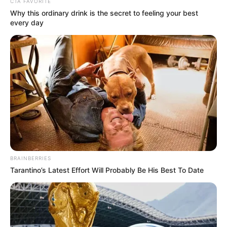
CTA FAVORITE
PARQUE NACIONAL
UNIVERSIDAD JAVERIANA
Why this ordinary drink is the secret to feeling your best
every day
MANTÉNGASE EN ALERTA
Tenemos todas las noticias que le
interesan. Para estar bien informado, por
favor, active las notificaciones de Alerta.
ACTIVAR AHORA
BRAINBERRIES
Tarantino’s Latest Effort Will Probably Be His Best To Date
TEMAS DESTACADOS
RECIBO DEL AGUA
LOCALIDAD DE USAQUÉN
CUNDINAMARCA
DESAPARECIDOS
CORTES DE LUZ
LOCALIDAD DE ENGATIVÁ