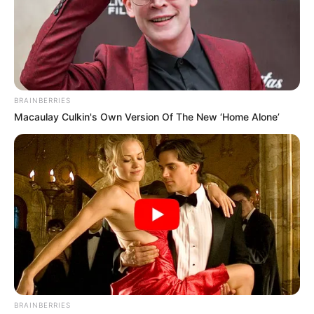
Lea también:
Parque Nacional en riesgo: multitud alerta
con hacer 'cambuches'
BRAINBERRIES
Macaulay Culkin's Own Version Of The New ‘Home Alone’
BRAINBERRIES