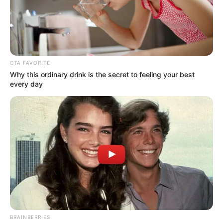
CTA FAVORITE
Why this ordinary drink is the secret to feeling your best
every day
Colprensa
Universidad Javeriana de Bogotá
Por:
David Rincón
Mayo 19, 2025
BRAINBERRIES