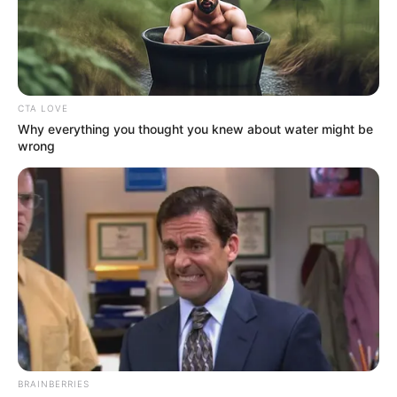
Miguel Silva, secretario general de la Alcaldía de Bogotá,
destacó la ausencia del Gobierno Nacional en el terreno y
pidió una solución definitiva.
“Por ejemplo,
la SAE tiene muchos activos en la ciudad
CTA LOVE
que podrían utilizar y le estamos proponiendo al
Why everything you thought you knew about water might be
Gobierno Nacional que disponga alguno de estos
wrong
predios, para hacer la reubicación
. Esa reubicación fue
ordenada por un juez de la República en octubre del año
2023 y es responsabilidad del Gobierno Nacional
hacerlo.”, declaró Silva.
En el lugar se desplegó personal de Integración Social,
Policía de Infancia y Adolescencia y otras entidades del
Distrito, para proteger a los menores y prevenir cualquier
tipo de emergencia, especialmente por la cercanía al río
Arzobispo, cuya corriente representa un peligro inminente,
además del tránsito vehicular en la Carrera Séptima.
BRAINBERRIES