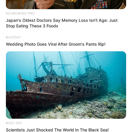
NEUROMIND PRO
Japan's Oldest Doctors Say Memory Loss Isn't Age: Just
Stop Eating These 3 Foods
BUZZDAY
Wedding Photo Goes Viral After Groom's Pants Rip!
Ingimage.
Habitantes de Usme no sufrirán por citas médicas: Nuevo
logro de Galán
Por:
Andrés Prieto
Febrero 12, 2025
BUZZ DAY
Scientists Just Shocked The World In The Black Sea!