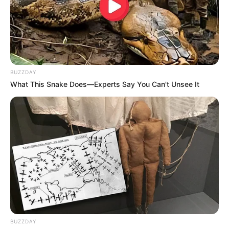
al 92 %, ha requerido una inversión total de 292 mil
millones de pesos.
La infraestructura
contará con una serie de servicios
médicos de alta complejidad
, enfocados en áreas
materno perinatales y pediátricas, así como una vocación
educativa, dado que se tratará de un hospital
BUZZDAY
universitario.
What This Snake Does—Experts Say You Can't Unsee It
Lea también:
Usme sorprende con Festival de la Ruana:
es gratis y tendrá actividades para toda la familia
Los servicios que ofrecerá el hospital incluyen urgencias
y emergencias, ginecobstetricia, cirugía, imagenología,
consulta externa, servicios ambulatorios, laboratorio
clínico, farmacia, hospitalización (con 138 camas), y
unidades de cuidados intensivos (UCI) para adultos y
pediátricos, con un total de 26 y 57 camas,
respectivamente.
BUZZDAY