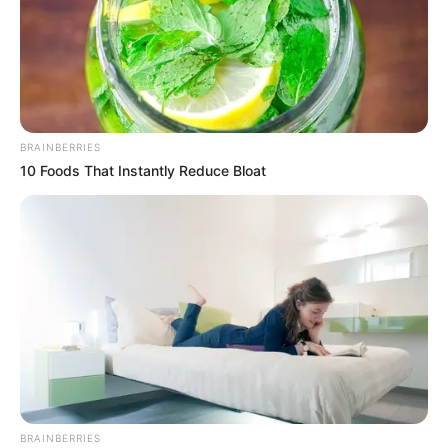
TEMAS DESTACADOS
RECIBO DEL AGUA
LOCALIDAD DE USAQUÉN
BRAINBERRIES
CUNDINAMARCA
DESAPARECIDOS
10 Foods That Instantly Reduce Bloat
CORTES DE LUZ
LOCALIDAD DE ENGATIVÁ
REGIOTRAM DE OCCIDENTE
LOCALIDAD DE SUBA
BRAINBERRIES