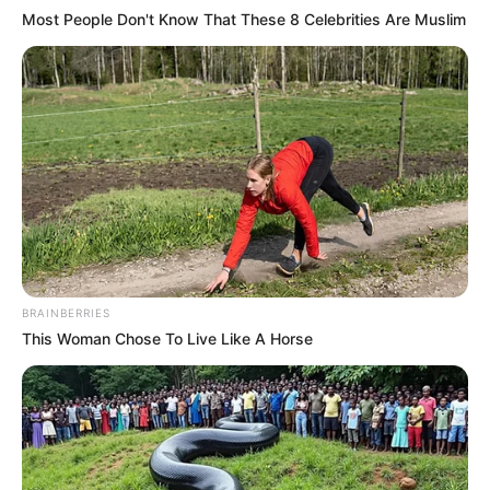
Most People Don't Know That These 8 Celebrities Are Muslim
BRAINBERRIES
This Woman Chose To Live Like A Horse
Ver también:
Bogotá y Cundinamarca tendrán nuevo
transporte: conectará con TransMilenio y no es el Metro