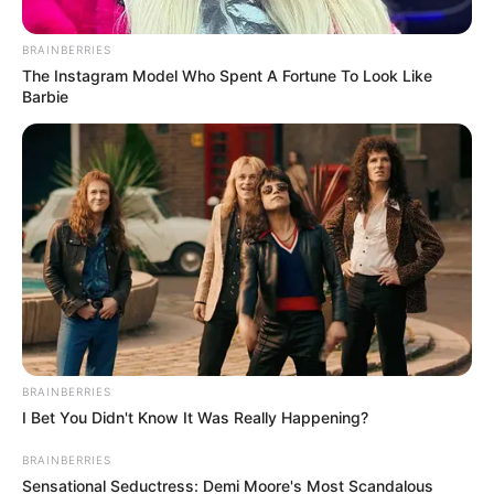
BRAINBERRIES
The Instagram Model Who Spent A Fortune To Look Like
Barbie
Captura de pantalla
Incendio en el norte de Bogotá.
Por:
J. Adriana Pardo
BRAINBERRIES
Febrero 22, 2025
I Bet You Didn't Know It Was Really Happening?
BRAINBERRIES
Sensational Seductress: Demi Moore's Most Scandalous