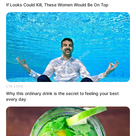
If Looks Could Kill, These Women Would Be On Top
ALERTA BOGOTÁ EN GOOGLE NEWS
TEMAS RELACIONADOS
LOCALIDAD DE SUBA
BOMBEROS
INCENDIO EN BOGOTÁ
MANTÉNGASE EN ALERTA
CTA LOVE
Why this ordinary drink is the secret to feeling your best
every day
Tenemos todas las noticias que le
interesan. Para estar bien informado, por
favor, active las notificaciones de Alerta.
ACTIVAR AHORA